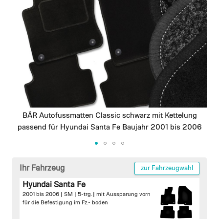
images
gallery
BÄR Autofussmatten Classic schwarz mit Kettelung
passend für Hyundai Santa Fe Baujahr 2001 bis 2006
Skip
to
Ihr Fahrzeug
zur Fahrzeugwahl
the
Hyundai Santa Fe
beginning
2001 bis 2006 | SM | 5-trg. |
mit Aussparung vorn
of
für die Befestigung im Fz.- boden
the