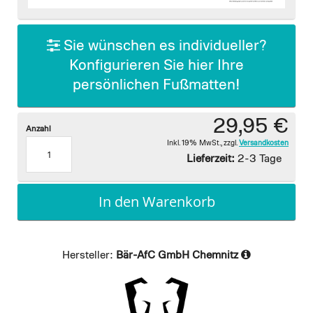
images
gallery
Sie wünschen es individueller?
Konfigurieren Sie hier Ihre
persönlichen Fußmatten!
29,95 €
Anzahl
Inkl. 19% MwSt.
,
zzgl.
Versandkosten
Lieferzeit:
2-3 Tage
In den Warenkorb
Hersteller:
Bär-AfC GmbH Chemnitz