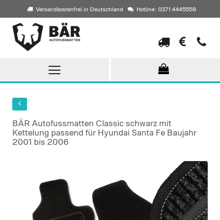
Versandkostenfrei in Deutschland
Hotline: 0371 4445559
Direkt
zum
Inhalt
BÄR Autofussmatten Classic schwarz mit
Kettelung passend für Hyundai Santa Fe Baujahr
2001 bis 2006
Skip
to
the
end
of
the