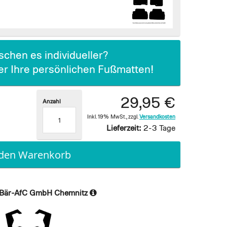
chen es individueller?
ier Ihre persönlichen Fußmatten!
29,95 €
Anzahl
Inkl. 19% MwSt.
,
zzgl.
Versandkosten
Lieferzeit:
2-3 Tage
 den Warenkorb
Bär-AfC GmbH Chemnitz