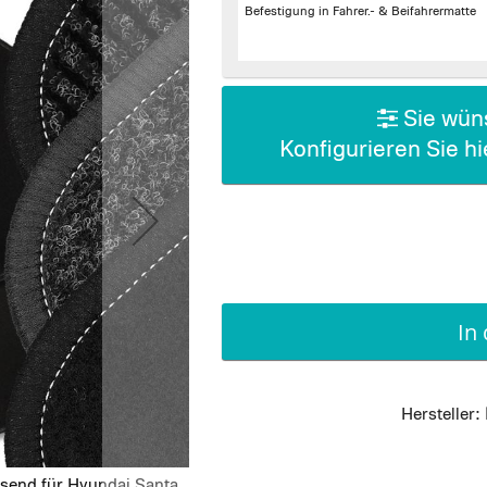
Befestigung in Fahrer.- & Beifahrermatte
Sie wüns
Konfigurieren Sie h
In
Hersteller:
ssend für Hyundai Santa