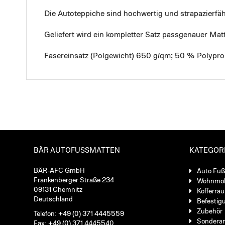
Die Autoteppiche sind hochwertig und strapazierf
Geliefert wird ein kompletter Satz passgenauer Mat
Fasereinsatz (Polgewicht) 650 g/qm; 50 % Polypro
BÄR AUTOFUSSMATTEN
KATEGOR
BÄR-AFC GmbH
Auto Fu
Frankenberger Straße 234
Wohnmob
09131 Chemnitz
Kofferra
Deutschland
Befestig
Zubehör
Telefon: +49 (0) 371 4445559
Sondera
Fax: +49 (0) 371 4445540