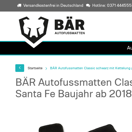
Versandkostenfrei in Deutschland
Hotline: 0371 44455
A
Startseite
BÄR Autofussmatten Classic schwarz mit Kettelung 
BÄR Autofussmatten Clas
Santa Fe Baujahr ab 2018
Skip
to
the
end