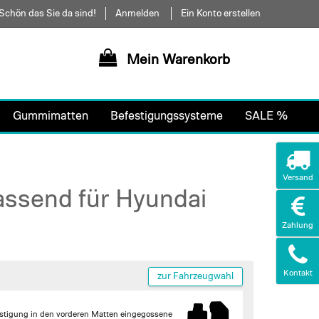
Schön das Sie da sind!
Anmelden
Ein Konto erstellen
Mein Warenkorb
Gummimatten
Befestigungssysteme
SALE %
Versand
assend für Hyundai
Zahlung
Kontakt
zur Fahrzeugwahl
stigung in den vorderen Matten
eingegossene