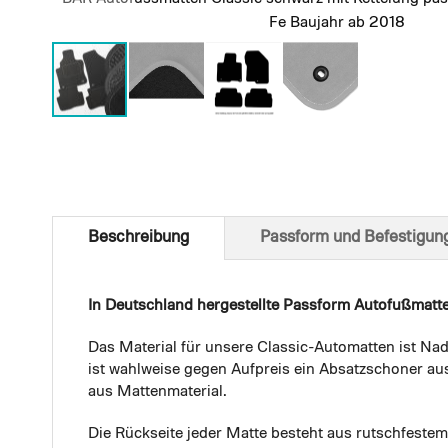
Fe Baujahr ab 2018
Skip
to
the
beginning
of
Beschreibung
Passform und Befestigun
the
images
gallery
In Deutschland hergestellte Passform Autofußmatt
Das Material für unsere Classic-Automatten ist Nad
ist wahlweise gegen Aufpreis ein Absatzschoner aus
aus Mattenmaterial.
Die Rückseite jeder Matte besteht aus rutschfest