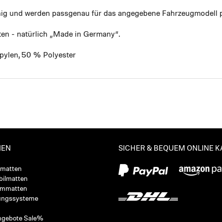
ähig und werden passgenau für das angegebene Fahrzeugmodell p
ten - natürlich „Made in Germany“.
pylen, 50 % Polyester
IEN
SICHER & BEQUEM ONLINE 
ßmatten
ilmatten
ummatten
ungssysteme
ngebote Sale%