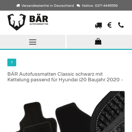
Versandkostenfrei in Deutschland
Hotline: 0371 4445559
Direkt
zum
Inhalt
BÄR Autofussmatten Classic schwarz mit
Kettelung passend für Hyundai i20 Baujahr 2020 -
Skip
to
the
end
of
the