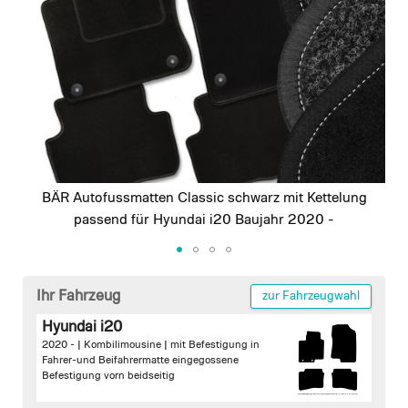
images
gallery
BÄR Autofussmatten Classic schwarz mit Kettelung
passend für Hyundai i20 Baujahr 2020 -
Skip
to
Ihr Fahrzeug
zur Fahrzeugwahl
the
Hyundai i20
beginning
2020 - | Kombilimousine |
mit Befestigung in
of
Fahrer-und Beifahrermatte
eingegossene
the
Befestigung vorn beidseitig
images