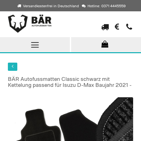
Versandkostenfrei in Deutschland
Hotline: 0371 4445559
Direkt
zum
Inhalt
BÄR Autofussmatten Classic schwarz mit
Kettelung passend für Isuzu D-Max Baujahr 2021 -
Skip
to
the
end
of
the