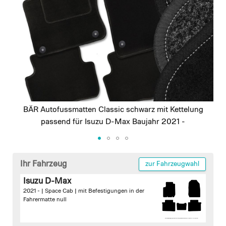
images
gallery
BÄR Autofussmatten Classic schwarz mit Kettelung
passend für Isuzu D-Max Baujahr 2021 -
Skip
to
Ihr Fahrzeug
zur Fahrzeugwahl
the
Isuzu D-Max
beginning
2021 - | Space Cab |
mit Befestigungen in der
of
Fahrermatte
null
the
images