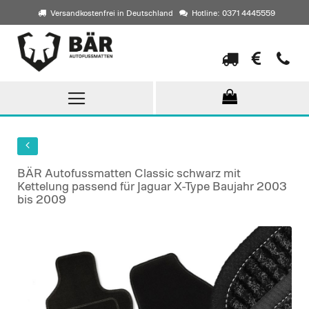
Versandkostenfrei in Deutschland
Hotline: 0371 4445559
Direkt
zum
Inhalt
BÄR Autofussmatten Classic schwarz mit
Kettelung passend für Jaguar X-Type Baujahr 2003
bis 2009
Skip
to
the
end
of
the