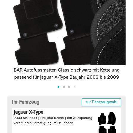
images
gallery
BÄR Autofussmatten Classic schwarz mit Kettelung
passend für Jaguar X-Type Baujahr 2003 bis 2009
Skip
to
Ihr Fahrzeug
zur Fahrzeugwahl
the
Jaguar X-Type
beginning
2003 bis 2009 | Lim. und Kombi |
mit Aussparung
of
vorn für die Befestigung im Fz.- boden
the