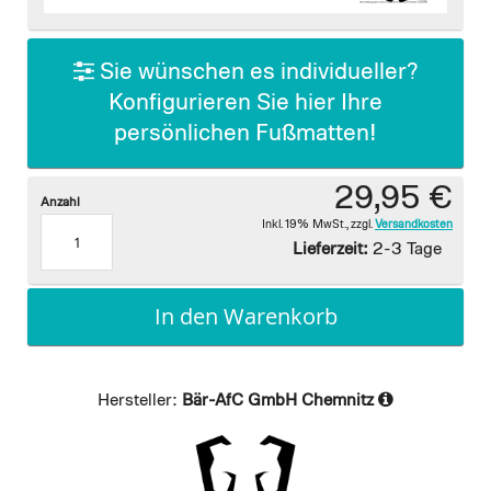
images
gallery
Sie wünschen es individueller?
Konfigurieren Sie hier Ihre
persönlichen Fußmatten!
29,95 €
Anzahl
Inkl. 19% MwSt.
,
zzgl.
Versandkosten
Lieferzeit:
2-3 Tage
In den Warenkorb
Hersteller:
Bär-AfC GmbH Chemnitz