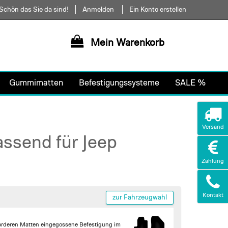
Schön das Sie da sind!
Anmelden
Ein Konto erstellen
Mein Warenkorb
Gummimatten
Befestigungssysteme
SALE %
Versand
ssend für Jeep
Zahlung
Kontakt
zur Fahrzeugwahl
orderen Matten
eingegossene Befestigung im