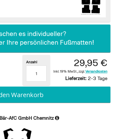
chen es individueller?
ier Ihre persönlichen Fußmatten!
29,95 €
Anzahl
Inkl. 19% MwSt.
,
zzgl.
Versandkosten
Lieferzeit:
2-3 Tage
 den Warenkorb
Bär-AfC GmbH Chemnitz