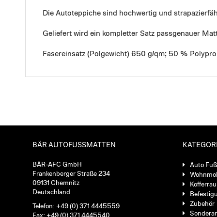
Die Autoteppiche sind hochwertig und strapazierf
Geliefert wird ein kompletter Satz passgenauer Mat
Fasereinsatz (Polgewicht) 650 g/qm; 50 % Polypro
BÄR AUTOFUSSMATTEN
KATEGOR
BÄR-AFC GmbH
Auto Fu
Frankenberger Straße 234
Wohnmob
09131 Chemnitz
Kofferra
Deutschland
Befestig
Zubehör
Telefon: +49 (0) 371 4445559
Sondera
Fax: +49 (0) 371 4445540