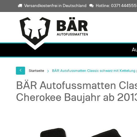
Versandkostenfrei in Deutschland
Hotline: 0371 44455
A
Startseite
BÄR Autofussmatten Classic schwarz mit Kettelung 
BÄR Autofussmatten Clas
Cherokee Baujahr ab 201
Skip
to
the
end