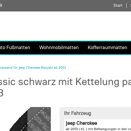
59
Direkt
Start
zum
Inhalt
uto Fußmatten
Wohnmobilmatten
Kofferraummatten
passend für Jeep Cherokee Baujahr ab 2013
sic schwarz mit Kettelung pa
3
Ihr Fahrzeug
Jeep Cherokee
ab 2013 | KL |
mit Befestigungen in den v