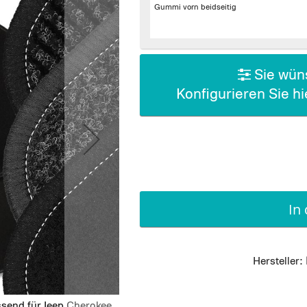
Gummi vorn beidseitig
Sie wüns
Konfigurieren Sie h
In
Hersteller:
send für Jeep Cherokee