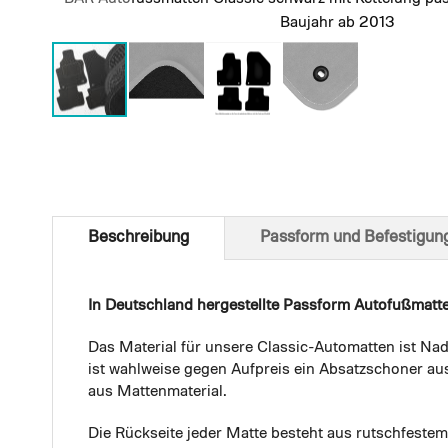
Baujahr ab 2013
Skip
to
the
beginning
of
Beschreibung
Passform und Befestigun
the
images
gallery
In Deutschland hergestellte Passform Autofußmatt
Das Material für unsere Classic-Automatten ist Nad
ist wahlweise gegen Aufpreis ein Absatzschoner aus
aus Mattenmaterial.
Die Rückseite jeder Matte besteht aus rutschfest