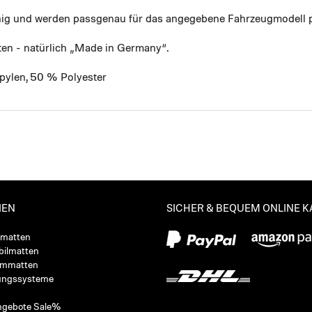
ähig und werden passgenau für das angegebene Fahrzeugmodell p
ten - natürlich „Made in Germany“.
pylen, 50 % Polyester
IEN
SICHER & BEQUEM ONLINE 
ßmatten
ilmatten
ummatten
ungssysteme
ngebote Sale%