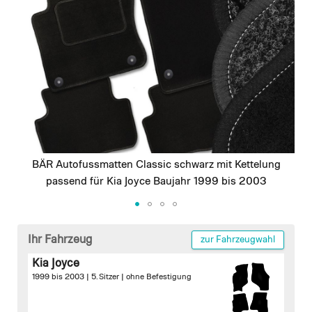
images
gallery
BÄR Autofussmatten Classic schwarz mit Kettelung
passend für Kia Joyce Baujahr 1999 bis 2003
Skip
to
Ihr Fahrzeug
zur Fahrzeugwahl
the
Kia Joyce
beginning
1999 bis 2003 | 5. Sitzer |
ohne Befestigung
of
the