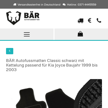
Versandkostenfrei in Deutschland
Hotline: 0371 4445559
Direkt
zum
Inhalt
BÄR Autofussmatten Classic schwarz mit
Kettelung passend für Kia Joyce Baujahr 1999 bis
2003
Skip
to
the
end
of
the