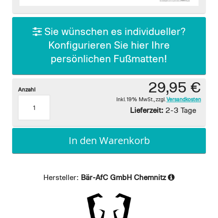
images
gallery
Sie wünschen es individueller?
Konfigurieren Sie hier Ihre
persönlichen Fußmatten!
29,95 €
Anzahl
Inkl. 19% MwSt.
,
zzgl.
Versandkosten
Lieferzeit:
2-3 Tage
In den Warenkorb
Hersteller:
Bär-AfC GmbH Chemnitz