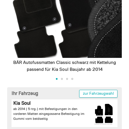
images
gallery
BÄR Autofussmatten Classic schwarz mit Kettelung
passend für Kia Soul Baujahr ab 2014
Skip
to
Ihr Fahrzeug
zur Fahrzeugwahl
the
Kia Soul
beginning
ab 2014 | 5-trg. |
mit Befestigungen in den
of
vorderen Matten
eingegossene Befestigung im
the
Gummi vorn beidseitig
images