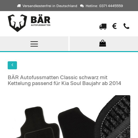
Versandkostenfrei in Deutschland
Hotline: 0371 4445559
Direkt
zum
Inhalt
BÄR Autofussmatten Classic schwarz mit
Kettelung passend für Kia Soul Baujahr ab 2014
Skip
to
the
end
of
the