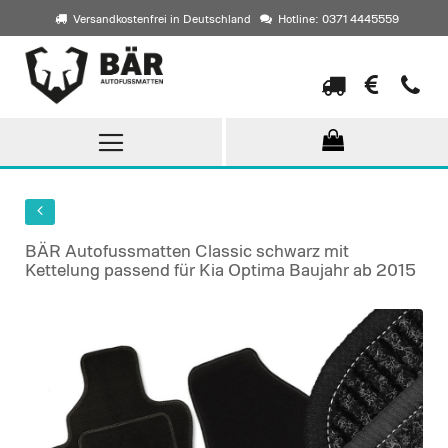
Versandkostenfrei in Deutschland
Hotline: 0371 4445559
Direkt
zum
Inhalt
BÄR Autofussmatten Classic schwarz mit
Kettelung passend für Kia Optima Baujahr ab 2015
Skip
to
the
end
of
the