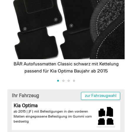
images
gallery
BÄR Autofussmatten Classic schwarz mit Kettelung
passend für Kia Optima Baujahr ab 2015
Skip
to
Ihr Fahrzeug
zur Fahrzeugwahl
the
Kia Optima
beginning
ab 2015 | JF |
mit Befestigungen in den vorderen
of
Matten
eingegossene Befestigung im Gummi vorn
the
beidseitig
images