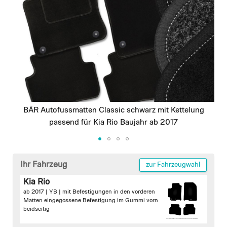
images
gallery
BÄR Autofussmatten Classic schwarz mit Kettelung
passend für Kia Rio Baujahr ab 2017
Skip
to
Ihr Fahrzeug
zur Fahrzeugwahl
the
Kia Rio
beginning
ab 2017 | YB |
mit Befestigungen in den vorderen
of
Matten
eingegossene Befestigung im Gummi vorn
the
beidseitig
images