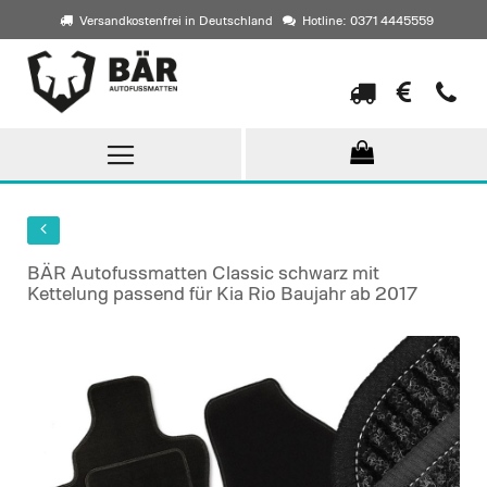
Versandkostenfrei in Deutschland
Hotline: 0371 4445559
Direkt
zum
Inhalt
BÄR Autofussmatten Classic schwarz mit
Kettelung passend für Kia Rio Baujahr ab 2017
Skip
to
the
end
of
the