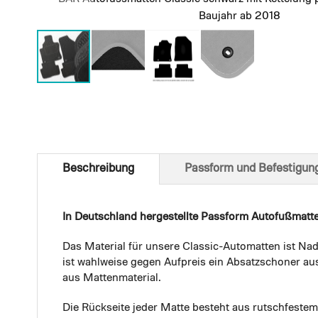
Baujahr ab 2018
Skip
to
the
beginning
of
Beschreibung
Passform und Befestigun
the
images
gallery
In Deutschland hergestellte Passform Autofußmatt
Das Material für unsere Classic-Automatten ist Nad
ist wahlweise gegen Aufpreis ein Absatzschoner aus
aus Mattenmaterial.
Die Rückseite jeder Matte besteht aus rutschfest