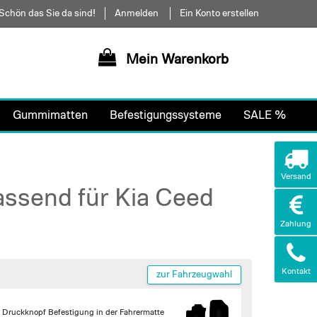
Schön das Sie da sind!
Anmelden
Ein Konto erstellen
Mein Warenkorb
Gummimatten
Befestigungssysteme
SALE %
Versand
assend für Kia Ceed
Zahlung
Kontakt
zur Fahrzeugwahl
 Druckknopf Befestigung in der Fahrermatte