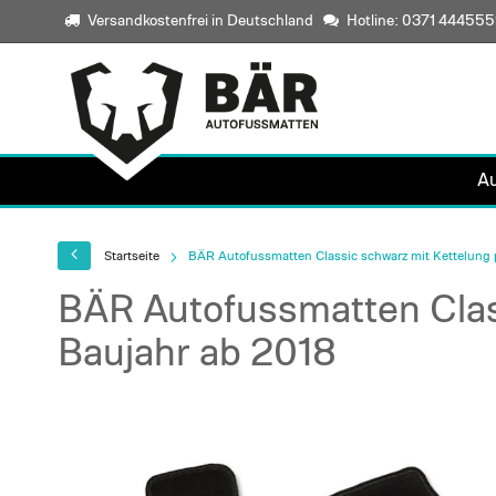
Versandkostenfrei in Deutschland
Hotline: 0371 44455
A
Startseite
BÄR Autofussmatten Classic schwarz mit Kettelung 
BÄR Autofussmatten Clas
Baujahr ab 2018
Skip
to
the
end