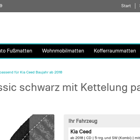
59
Direkt
Start
zum
Inhalt
uto Fußmatten
Wohnmobilmatten
Kofferraummatten
passend für Kia Ceed Baujahr ab 2018
sic schwarz mit Kettelung p
Ihr Fahrzeug
Kia Ceed
ab 2018 | CD | 5-trg. und SW (Kombi) |
mit