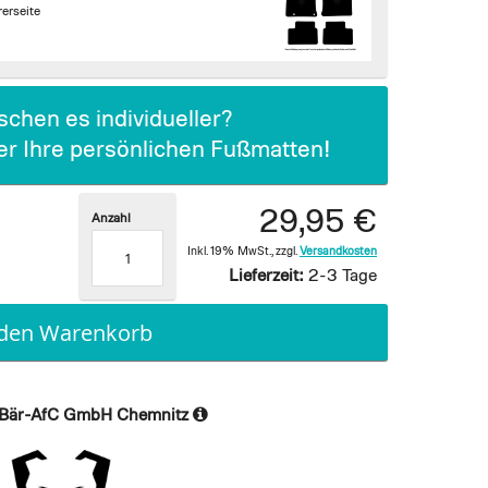
erseite
chen es individueller?
ier Ihre persönlichen Fußmatten!
29,95 €
Anzahl
Inkl. 19% MwSt.
,
zzgl.
Versandkosten
Lieferzeit:
2-3 Tage
 den Warenkorb
Bär-AfC GmbH Chemnitz