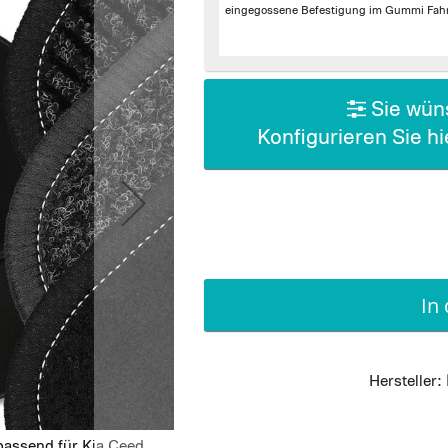
eingegossene Befestigung im Gummi Fahr
Sie wüns
Konfigurieren Sie h
In
Hersteller:
passend für Kia Ceed