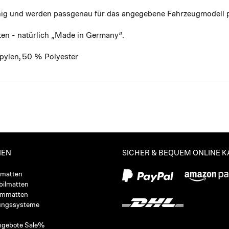
ähig und werden passgenau für das angegebene Fahrzeugmodell p
ten - natürlich „Made in Germany“.
pylen, 50 % Polyester
IEN
SICHER & BEQUEM ONLINE 
ßmatten
ilmatten
ummatten
ungssysteme
ngebote Sale%