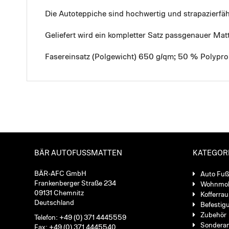
Die Autoteppiche sind hochwertig und strapazierf
Geliefert wird ein kompletter Satz passgenauer Mat
Fasereinsatz (Polgewicht) 650 g/qm; 50 % Polypro
BÄR AUTOFUSSMATTEN
KATEGOR
BÄR-AFC GmbH
Auto Fu
Frankenberger Straße 234
Wohnmob
09131 Chemnitz
Kofferra
Deutschland
Befestig
Zubehör
Telefon: +49 (0) 371 4445559
Sondera
Fax: +49 (0) 371 4445540