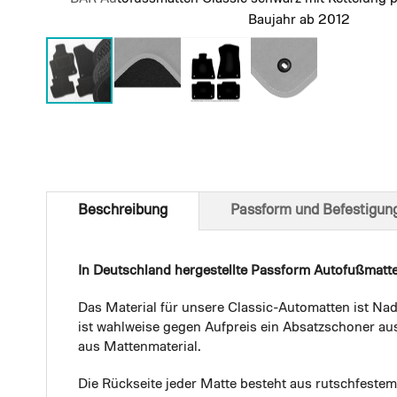
Baujahr ab 2012
Skip
to
the
beginning
of
Beschreibung
Passform und Befestigun
the
images
gallery
In Deutschland hergestellte Passform Autofußmatt
Das Material für unsere Classic-Automatten ist Nad
ist wahlweise gegen Aufpreis ein Absatzschoner aus
aus Mattenmaterial.
Die Rückseite jeder Matte besteht aus rutschfest