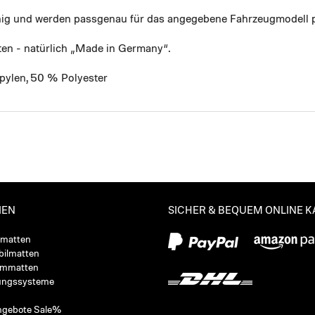
ähig und werden passgenau für das angegebene Fahrzeugmodell p
ten - natürlich „Made in Germany“.
pylen, 50 % Polyester
IEN
SICHER & BEQUEM ONLINE 
ßmatten
ilmatten
ummatten
ungssysteme
ngebote Sale%