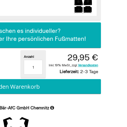
chen es individueller?
ier Ihre persönlichen Fußmatten!
29,95 €
Anzahl
Inkl. 19% MwSt.
,
zzgl.
Versandkosten
Lieferzeit:
2-3 Tage
 den Warenkorb
Bär-AfC GmbH Chemnitz