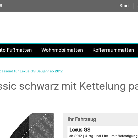
59
Direkt
Start
zum
Inhalt
uto Fußmatten
Wohnmobilmatten
Kofferraummatten
passend für Lexus GS Baujahr ab 2012
sic schwarz mit Kettelung p
Ihr Fahrzeug
Lexus GS
ab 2012 | 4-trg. und Lim. |
mit Befestigung