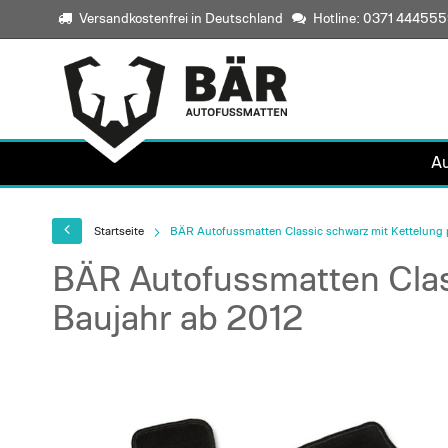
Versandkostenfrei in Deutschland
Hotline: 0371 44455
A
Startseite
BÄR Autofussmatten Classic schwarz mit Kettelung 
BÄR Autofussmatten Clas
Baujahr ab 2012
Skip
to
the
end