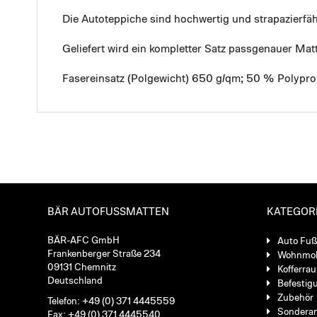
Die Autoteppiche sind hochwertig und strapazierf
Geliefert wird ein kompletter Satz passgenauer Mat
Fasereinsatz (Polgewicht) 650 g/qm; 50 % Polypro
BÄR AUTOFUSSMATTEN
KATEGOR
BÄR-AFC GmbH
Auto Fu
Frankenberger Straße 234
Wohnmob
09131 Chemnitz
Kofferra
Deutschland
Befestig
Zubehör
Telefon: +49 (0) 371 4445559
Sondera
Fax: +49 (0) 371 4445540