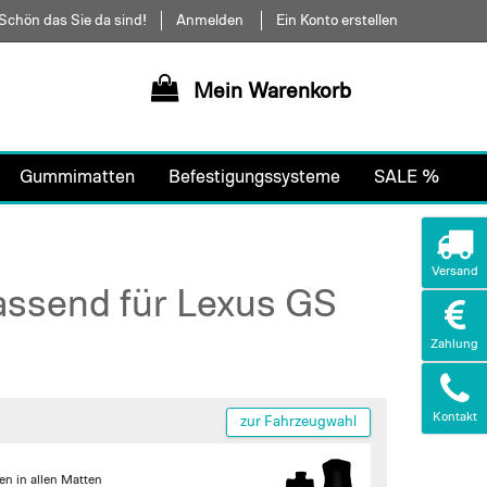
Schön das Sie da sind!
Anmelden
Ein Konto erstellen
Mein Warenkorb
Gummimatten
Befestigungssysteme
SALE %
Versand
assend für Lexus GS
Zahlung
Kontakt
zur Fahrzeugwahl
en in allen Matten