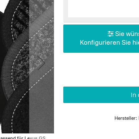
Sie wüns
Konfigurieren Sie h
In
Hersteller:
passend für Lexus GS