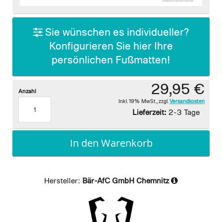
images
gallery
Sie wünschen es individueller?
Konfigurieren Sie hier Ihre
persönlichen Fußmatten!
29,95 €
Anzahl
Inkl. 19% MwSt.
,
zzgl.
Versandkosten
Lieferzeit:
2-3 Tage
In den Warenkorb
Hersteller:
Bär-AfC GmbH Chemnitz