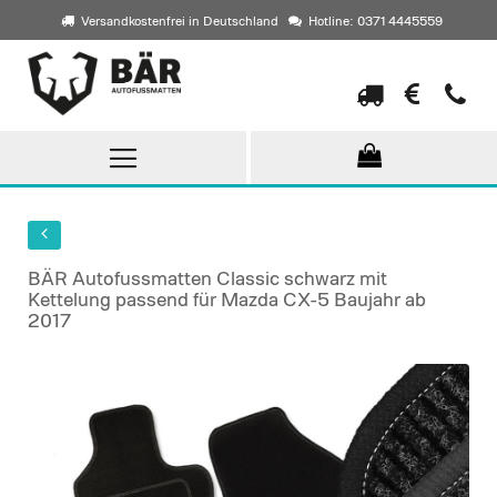
Versandkostenfrei in Deutschland
Hotline: 0371 4445559
Direkt
zum
Inhalt
BÄR Autofussmatten Classic schwarz mit
Kettelung passend für Mazda CX-5 Baujahr ab
2017
Skip
to
the
end
of
the