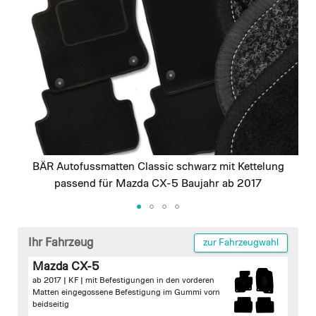
images
gallery
BÄR Autofussmatten Classic schwarz mit Kettelung
passend für Mazda CX-5 Baujahr ab 2017
Skip
to
Ihr Fahrzeug
zur Fahrzeugwahl
the
Mazda CX-5
beginning
ab 2017 | KF |
mit Befestigungen in den vorderen
of
Matten
eingegossene Befestigung im Gummi vorn
the
beidseitig