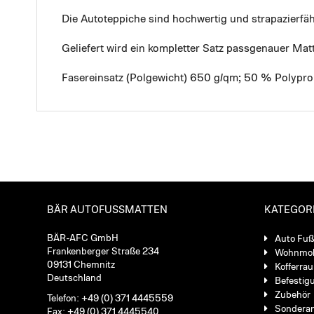
Die Autoteppiche sind hochwertig und strapazierf
Geliefert wird ein kompletter Satz passgenauer Mat
Fasereinsatz (Polgewicht) 650 g/qm; 50 % Polypro
BÄR AUTOFUSSMATTEN
KATEGOR
BÄR-AFC GmbH
Auto Fu
Frankenberger Straße 234
Wohnmob
09131 Chemnitz
Kofferra
Deutschland
Befestig
Zubehör
Telefon: +49 (0) 371 4445559
Sondera
Fax: +49 (0) 371 4445540