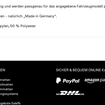
ähig und werden passgenau für das angegebene Fahrzeugmodell p
ten - natürlich „Made in Germany“.
pylen, 50 % Polyester
IEN
SICHER & BEQUEM ONLINE 
ßmatten
ilmatten
ummatten
ungssysteme
ngebote Sale%