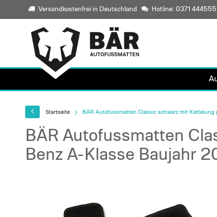
Versandkostenfrei in Deutschland
Hotline: 0371 44455
A
Startseite
BÄR Autofussmatten Classic schwarz mit Kettelung 
BÄR Autofussmatten Clas
Benz A-Klasse Baujahr 2
Skip
to
the
end