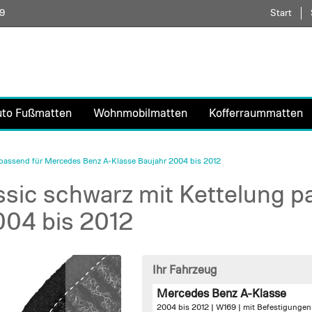
59
Direkt
Start
zum
Inhalt
uto Fußmatten
Wohnmobilmatten
Kofferraummatten
passend für Mercedes Benz A-Klasse Baujahr 2004 bis 2012
sic schwarz mit Kettelung 
004 bis 2012
Ihr Fahrzeug
Mercedes Benz A-Klasse
2004 bis 2012 | W169 |
mit Befestigungen 