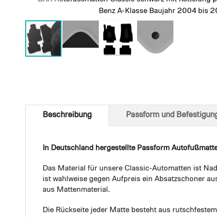
Benz A-Klasse Baujahr 2004 bis 2
Skip
to
the
beginning
of
Beschreibung
Passform und Befestigun
the
images
gallery
In Deutschland hergestellte Passform Autofußmatt
Das Material für unsere Classic-Automatten ist Nad
ist wahlweise gegen Aufpreis ein Absatzschoner aus
aus Mattenmaterial.
Die Rückseite jeder Matte besteht aus rutschfest