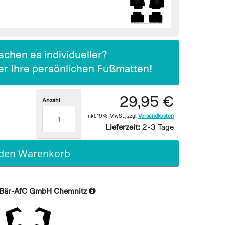
chen es individueller?
ier Ihre persönlichen Fußmatten!
29,95 €
Anzahl
Inkl. 19% MwSt.
,
zzgl.
Versandkosten
Lieferzeit:
2-3 Tage
 den Warenkorb
Bär-AfC GmbH Chemnitz