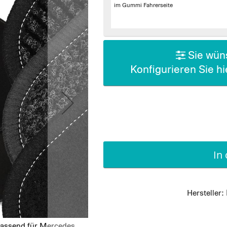
im Gummi Fahrerseite
Sie wüns
Konfigurieren Sie h
In
Hersteller:
passend für Mercedes