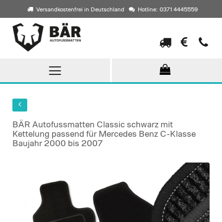
Versandkostenfrei in Deutschland
Hotline: 0371 4445559
Direkt
zum
Inhalt
BÄR Autofussmatten Classic schwarz mit
Kettelung passend für Mercedes Benz C-Klasse
Baujahr 2000 bis 2007
Skip
to
the
end
of
the