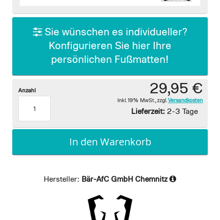
images
gallery
Sie wünschen es individueller?
Konfigurieren Sie hier Ihre
persönlichen Fußmatten!
29,95 €
Anzahl
Inkl. 19% MwSt.
,
zzgl.
Versandkosten
Lieferzeit:
2-3 Tage
In den Warenkorb
Hersteller:
Bär-AfC GmbH Chemnitz