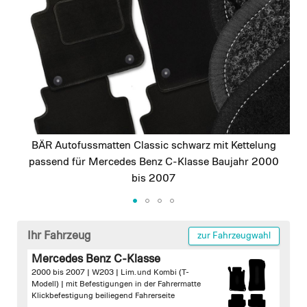
images
gallery
BÄR Autofussmatten Classic schwarz mit Kettelung
passend für Mercedes Benz C-Klasse Baujahr 2000
bis 2007
Skip
to
Ihr Fahrzeug
zur Fahrzeugwahl
the
Mercedes Benz C-Klasse
beginning
2000 bis 2007 | W203 | Lim. und Kombi (T-
of
Modell) |
mit Befestigungen in der Fahrermatte
the
Klickbefestigung beiliegend Fahrerseite