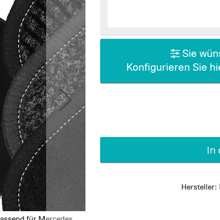
Sie wüns
Konfigurieren Sie h
In
Hersteller:
passend für Mercedes