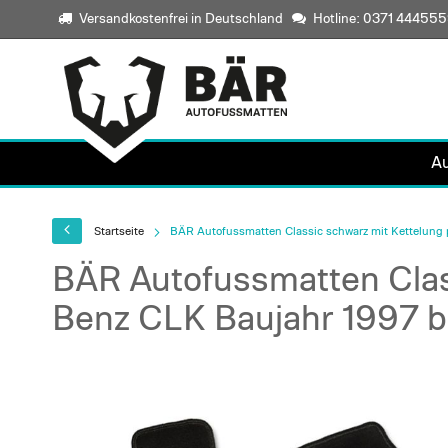
Versandkostenfrei in Deutschland
Hotline: 0371 44455
A
Startseite
BÄR Autofussmatten Classic schwarz mit Kettelung
BÄR Autofussmatten Clas
Benz CLK Baujahr 1997 b
Skip
to
the
end