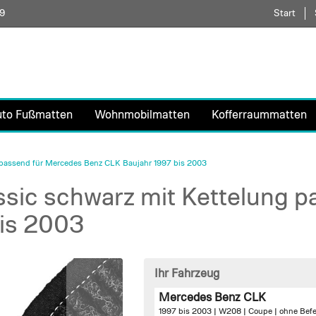
59
Direkt
Start
zum
Inhalt
uto Fußmatten
Wohnmobilmatten
Kofferraummatten
 passend für Mercedes Benz CLK Baujahr 1997 bis 2003
sic schwarz mit Kettelung 
is 2003
Ihr Fahrzeug
Mercedes Benz CLK
1997 bis 2003 | W208 | Coupe |
ohne Bef