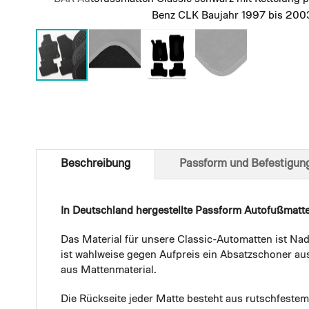
Benz CLK Baujahr 1997 bis 200
Skip
to
the
beginning
of
Beschreibung
Passform und Befestigun
the
images
gallery
In Deutschland hergestellte Passform Autofußmatt
Das Material für unsere Classic-Automatten ist Nad
ist wahlweise gegen Aufpreis ein Absatzschoner aus
aus Mattenmaterial.
Die Rückseite jeder Matte besteht aus rutschfest