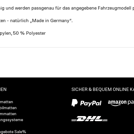
ähig und werden passgenau für das angegebene Fahrzeugmodell p
ten - natürlich „Made in Germany“.
pylen, 50 % Polyester
IEN
SICHER & BEQUEM ONLINE 
ßmatten
ilmatten
ummatten
ungssysteme
ngebote Sale%