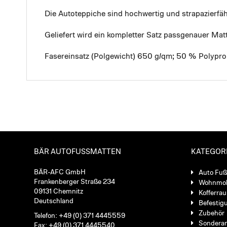
Die Autoteppiche sind hochwertig und strapazierf
Geliefert wird ein kompletter Satz passgenauer Mat
Fasereinsatz (Polgewicht) 650 g/qm; 50 % Polypro
BÄR AUTOFUSSMATTEN
KATEGOR
BÄR-AFC GmbH
Auto Fu
Frankenberger Straße 234
Wohnmob
09131 Chemnitz
Kofferra
Deutschland
Befestig
Zubehör
Telefon: +49 (0) 371 4445559
Sondera
Fax: +49 (0) 371 4445540