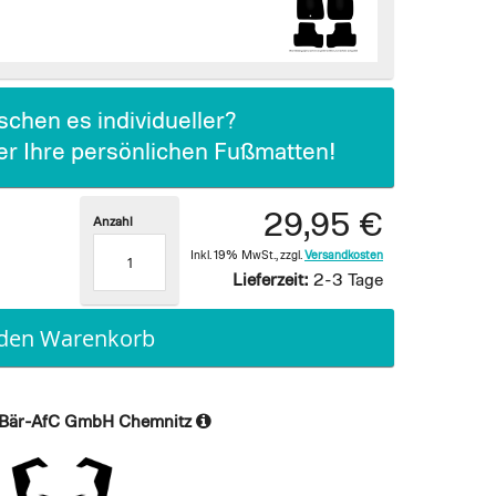
chen es individueller?
ier Ihre persönlichen Fußmatten!
29,95 €
Anzahl
Inkl. 19% MwSt.
,
zzgl.
Versandkosten
Lieferzeit:
2-3 Tage
 den Warenkorb
Bär-AfC GmbH Chemnitz