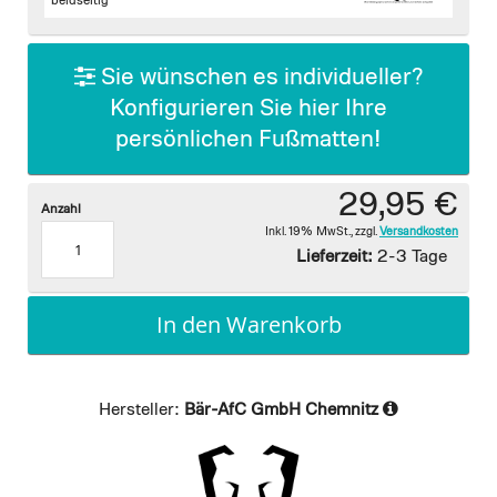
images
beidseitig
gallery
Sie wünschen es individueller?
Konfigurieren Sie hier Ihre
persönlichen Fußmatten!
29,95 €
Anzahl
Inkl. 19% MwSt.
,
zzgl.
Versandkosten
Lieferzeit:
2-3 Tage
In den Warenkorb
Hersteller:
Bär-AfC GmbH Chemnitz