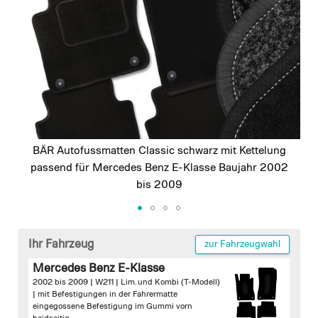
images
gallery
BÄR Autofussmatten Classic schwarz mit Kettelung
passend für Mercedes Benz E-Klasse Baujahr 2002
bis 2009
Skip
to
Ihr Fahrzeug
zur Fahrzeugwahl
the
Mercedes Benz E-Klasse
beginning
2002 bis 2009 | W211 | Lim. und Kombi (T-Modell)
of
|
mit Befestigungen in der Fahrermatte
the
eingegossene Befestigung im Gummi vorn