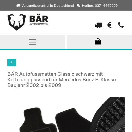
Versandkostenfrei in Deutschland
Hotline: 0371 4445559
Direkt
zum
Inhalt
BÄR Autofussmatten Classic schwarz mit
Kettelung passend für Mercedes Benz E-Klasse
Baujahr 2002 bis 2009
Skip
to
the
end
of
the