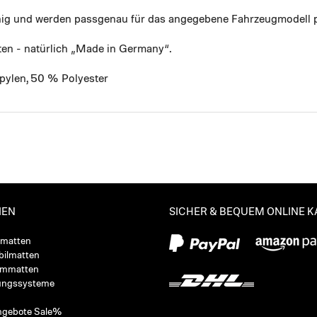
ähig und werden passgenau für das angegebene Fahrzeugmodell p
ten - natürlich „Made in Germany“.
pylen, 50 % Polyester
IEN
SICHER & BEQUEM ONLINE 
ßmatten
ilmatten
ummatten
ungssysteme
ngebote Sale%