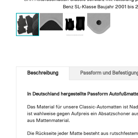
Benz SL-Klasse Baujahr 2001 bis 
Skip
to
the
beginning
of
Beschreibung
Passform und Befestigun
the
images
gallery
In Deutschland hergestellte Passform Autofußmatt
Das Material für unsere Classic-Automatten ist Nad
ist wahlweise gegen Aufpreis ein Absatzschoner aus
aus Mattenmaterial.
Die Rückseite jeder Matte besteht aus rutschfest