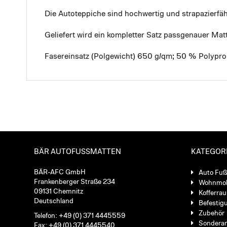
Die Autoteppiche sind hochwertig und strapazierf
Geliefert wird ein kompletter Satz passgenauer Mat
Fasereinsatz (Polgewicht) 650 g/qm; 50 % Polypro
BÄR AUTOFUSSMATTEN
KATEGOR
BÄR-AFC GmbH
Auto Fu
Frankenberger Straße 234
Wohnmob
09131 Chemnitz
Kofferra
Deutschland
Befestig
Zubehör
Telefon: +49 (0) 371 4445559
Sondera
Fax: +49 (0) 371 4445540