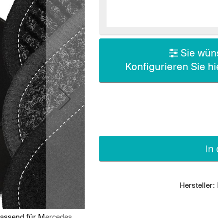
Sie wüns
Konfigurieren Sie h
In
Hersteller:
passend für Mercedes