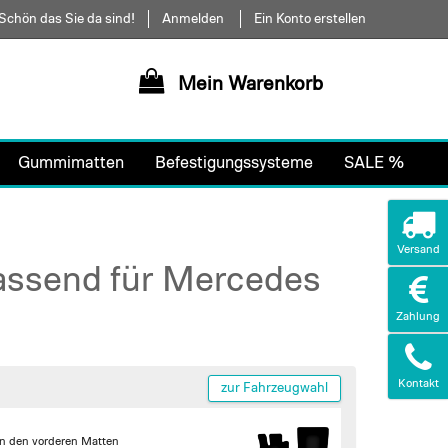
Schön das Sie da sind!
Anmelden
Ein Konto erstellen
Mein Warenkorb
Gummimatten
Befestigungssysteme
SALE %
Versand
passend für Mercedes
Zahlung
Kontakt
zur Fahrzeugwahl
in den vorderen Matten