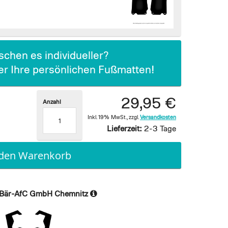
chen es individueller?
ier Ihre persönlichen Fußmatten!
29,95 €
Anzahl
Inkl. 19% MwSt.
,
zzgl.
Versandkosten
Lieferzeit:
2-3 Tage
 den Warenkorb
Bär-AfC GmbH Chemnitz