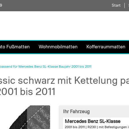
59
Direkt
Start
zum
Inhalt
uto Fußmatten
Wohnmobilmatten
Kofferraummatten
passend für Mercedes Benz SL-Klasse Baujahr 2001 bis 2011
sic schwarz mit Kettelung 
001 bis 2011
Ihr Fahrzeug
Mercedes Benz SL-Klasse
2001 bis 2011 | R230 |
mit Befestigungen 