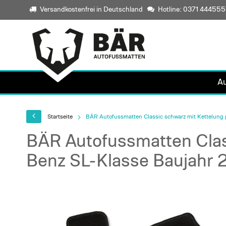
Versandkostenfrei in Deutschland
Hotline: 0371 44455
A
Startseite
BÄR Autofussmatten Classic schwarz mit Kettelung 
BÄR Autofussmatten Clas
Benz SL-Klasse Baujahr 2
Skip
to
the
end