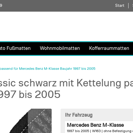
59
Direkt
Start
zum
Inhalt
uto Fußmatten
Wohnmobilmatten
Kofferraummatten
 passend für Mercedes Benz M-Klasse Baujahr 1997 bis 2005
sic schwarz mit Kettelung 
997 bis 2005
Ihr Fahrzeug
Mercedes Benz M-Klasse
1997 bis 2005 | W163 |
ohne Befestigung