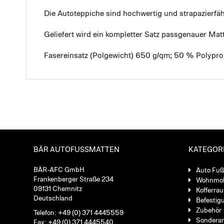
Die Autoteppiche sind hochwertig und strapazierf
Geliefert wird ein kompletter Satz passgenauer Mat
Fasereinsatz (Polgewicht) 650 g/qm; 50 % Polypro
BÄR AUTOFUSSMATTEN
KATEGOR
BÄR-AFC GmbH
Auto Fu
Frankenberger Straße 234
Wohnmob
09131 Chemnitz
Kofferra
Deutschland
Befestig
Zubehör
Telefon: +49 (0) 371 4445559
Sondera
Fax: +49 (0) 371 4445540