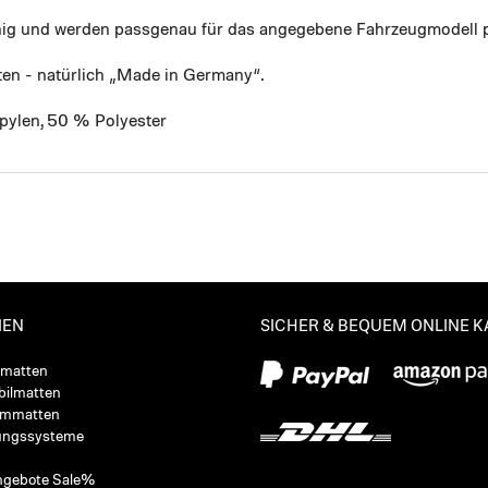
ähig und werden passgenau für das angegebene Fahrzeugmodell p
ten - natürlich „Made in Germany“.
pylen, 50 % Polyester
IEN
SICHER & BEQUEM ONLINE 
ßmatten
ilmatten
ummatten
ungssysteme
ngebote Sale%