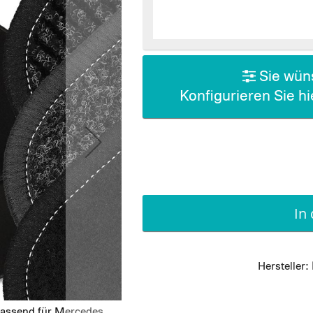
Sie wüns
Konfigurieren Sie h
In
Hersteller:
passend für Mercedes