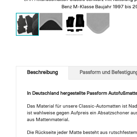
Benz M-Klasse Baujahr 1997 bis 
Skip
to
the
beginning
of
Beschreibung
Passform und Befestigun
the
images
gallery
In Deutschland hergestellte Passform Autofußmatt
Das Material für unsere Classic-Automatten ist Nad
ist wahlweise gegen Aufpreis ein Absatzschoner aus
aus Mattenmaterial.
Die Rückseite jeder Matte besteht aus rutschfest