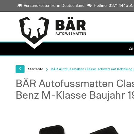
Versandkostenfrei in Deutschland
Hotline: 0371 44455
A
Startseite
BÄR Autofussmatten Classic schwarz mit Kettelung
BÄR Autofussmatten Clas
Benz M-Klasse Baujahr 1
Skip
to
the
end