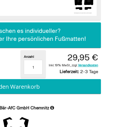
chen es individueller?
ier Ihre persönlichen Fußmatten!
29,95 €
Anzahl
Inkl. 19% MwSt.
,
zzgl.
Versandkosten
Lieferzeit:
2-3 Tage
 den Warenkorb
Bär-AfC GmbH Chemnitz