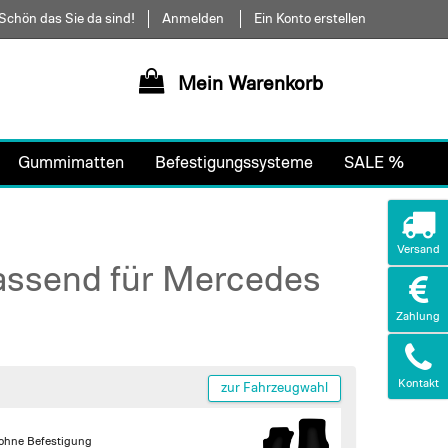
Schön das Sie da sind!
Anmelden
Ein Konto erstellen
Mein Warenkorb
Gummimatten
Befestigungssysteme
SALE %
Versand
passend für Mercedes
Zahlung
Kontakt
zur Fahrzeugwahl
ohne Befestigung