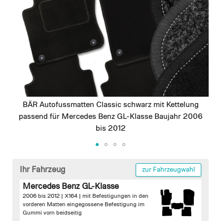
images
gallery
BÄR Autofussmatten Classic schwarz mit Kettelung
passend für Mercedes Benz GL-Klasse Baujahr 2006
bis 2012
Skip
to
Ihr Fahrzeug
zur Fahrzeugwahl
the
Mercedes Benz GL-Klasse
beginning
2006 bis 2012 | X164 |
mit Befestigungen in den
of
vorderen Matten
eingegossene Befestigung im
the
Gummi vorn beidseitig