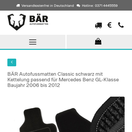
Versandkostenfrei in Deutschland
Hotline: 0371 4445559
Direkt
zum
Inhalt
BÄR Autofussmatten Classic schwarz mit
Kettelung passend für Mercedes Benz GL-Klasse
Baujahr 2006 bis 2012
Skip
to
the
end
of
the