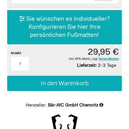
images
gallery
Sie wünschen es individueller?
Konfigurieren Sie hier Ihre
persönlichen Fußmatten!
29,95 €
Anzahl
Inkl. 19% MwSt.
,
zzgl.
Versandkosten
Lieferzeit:
2-3 Tage
In den Warenkorb
Hersteller:
Bär-AfC GmbH Chemnitz