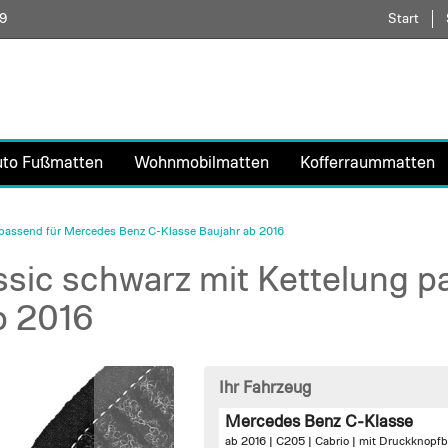
59
Direkt
Start
zum
Inhalt
uto Fußmatten
Wohnmobilmatten
Kofferraummatten
 passend für Mercedes Benz C-Klasse Baujahr ab 2016
sic schwarz mit Kettelung 
b 2016
Ihr Fahrzeug
Mercedes Benz C-Klasse
ab 2016 | C205 | Cabrio |
mit Druckknopfb