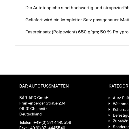
Die Autoteppiche sind hochwertig und strapazierf
Geliefert wird ein kompletter Satz passgenauer Mat
Fasereinsatz (Polgewicht) 650 g/qm; 50 % Polypro
BÄR AUTOFUSSMATTEN
KATEGOR
BÄR-AFC GmbH
Auto Fu
Frankenberger Straße 234
Wohnmob
09131 Chemnitz
Kofferra
Deutschland
Befestig
Zubehör
Telefon: +49 (0) 371 4445559
Sondera
Fax: +49 (0) 371 4445540