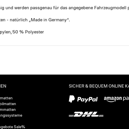
ähig und werden passgenau für das angegebene Fahrzeugmodell p
ten - natürlich „Made in Germany“.
pylen, 50 % Polyester
IEN
SICHER & BEQUEM ONLINE 
ßmatten
ilmatten
ummatten
ungssysteme
ngebote Sale%