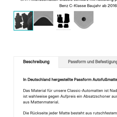
Benz C-Klasse Baujahr ab 2016
Skip
to
the
beginning
of
Beschreibung
Passform und Befestigun
the
images
gallery
In Deutschland hergestellte Passform Autofußmatt
Das Material für unsere Classic-Automatten ist Nad
ist wahlweise gegen Aufpreis ein Absatzschoner aus
aus Mattenmaterial.
Die Rückseite jeder Matte besteht aus rutschfest