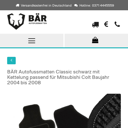
Versandkostenfrei in Deutschland
Hotline: 0371 4445559
Direkt
zum
Inhalt
BÄR Autofussmatten Classic schwarz mit
Kettelung passend für Mitsubishi Colt Baujahr
2004 bis 2008
Skip
to
the
end
of
the