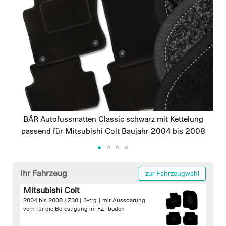
images
gallery
BÄR Autofussmatten Classic schwarz mit Kettelung
passend für Mitsubishi Colt Baujahr 2004 bis 2008
Skip
to
Ihr Fahrzeug
zur Fahrzeugwahl
the
Mitsubishi Colt
beginning
2004 bis 2008 | Z30 | 3-trg. |
mit Aussparung
of
vorn für die Befestigung im Fz.- boden
the