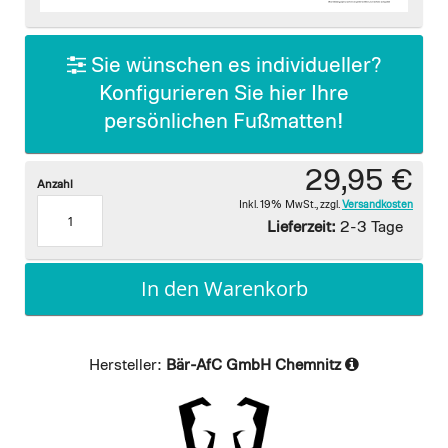
images
gallery
Sie wünschen es individueller?
Konfigurieren Sie hier Ihre
persönlichen Fußmatten!
29,95 €
Anzahl
Inkl. 19% MwSt.
,
zzgl.
Versandkosten
Lieferzeit:
2-3 Tage
In den Warenkorb
Hersteller:
Bär-AfC GmbH Chemnitz