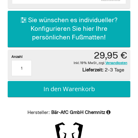
images
gallery
Sie wünschen es individueller?
Konfigurieren Sie hier Ihre
persönlichen Fußmatten!
29,95 €
Anzahl
Inkl. 19% MwSt.
,
zzgl.
Versandkosten
Lieferzeit:
2-3 Tage
In den Warenkorb
Hersteller:
Bär-AfC GmbH Chemnitz