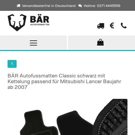
Versandkostenfrei in Deutschland
Hotline: 0371 4445559
Direkt
zum
Inhalt
BÄR Autofussmatten Classic schwarz mit
Kettelung passend für Mitsubishi Lancer Baujahr
ab 2007
Skip
to
the
end
of
the