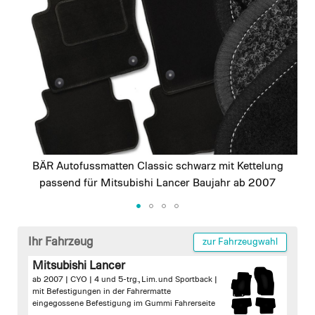
images
gallery
BÄR Autofussmatten Classic schwarz mit Kettelung
passend für Mitsubishi Lancer Baujahr ab 2007
Skip
to
Ihr Fahrzeug
zur Fahrzeugwahl
the
Mitsubishi Lancer
beginning
ab 2007 | CYO | 4 und 5-trg., Lim. und Sportback |
of
mit Befestigungen in der Fahrermatte
the
eingegossene Befestigung im Gummi Fahrerseite