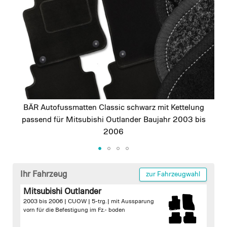
images
gallery
BÄR Autofussmatten Classic schwarz mit Kettelung
passend für Mitsubishi Outlander Baujahr 2003 bis
2006
Skip
to
Ihr Fahrzeug
zur Fahrzeugwahl
the
Mitsubishi Outlander
beginning
2003 bis 2006 | CUOW | 5-trg. |
mit Aussparung
of
vorn für die Befestigung im Fz.- boden
the