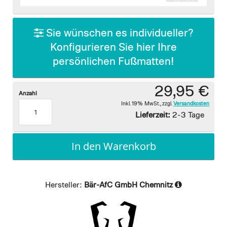
images
gallery
Sie wünschen es individueller?
Konfigurieren Sie hier Ihre
persönlichen Fußmatten!
29,95 €
Anzahl
Inkl. 19% MwSt.
,
zzgl.
Versandkosten
Lieferzeit:
2-3 Tage
In den Warenkorb
Hersteller:
Bär-AfC GmbH Chemnitz