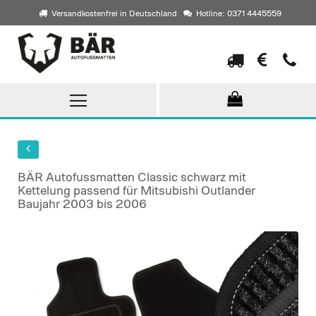
Versandkostenfrei in Deutschland
Hotline: 0371 4445559
Direkt
zum
Inhalt
BÄR Autofussmatten Classic schwarz mit
Kettelung passend für Mitsubishi Outlander
Baujahr 2003 bis 2006
Skip
to
the
end
of
the