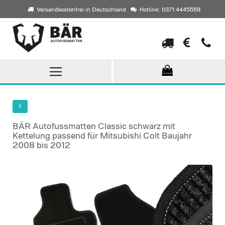
Versandkostenfrei in Deutschland
Hotline: 0371 4445559
Direkt
zum
Inhalt
BÄR Autofussmatten Classic schwarz mit
Kettelung passend für Mitsubishi Colt Baujahr
2008 bis 2012
Skip
to
the
end
of
the