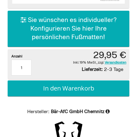
images
gallery
Sie wünschen es individueller?
Konfigurieren Sie hier Ihre
persönlichen Fußmatten!
29,95 €
Anzahl
Inkl. 19% MwSt.
,
zzgl.
Versandkosten
Lieferzeit:
2-3 Tage
In den Warenkorb
Hersteller:
Bär-AfC GmbH Chemnitz