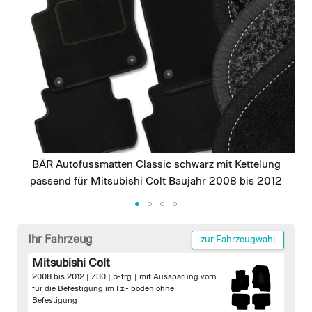
images
gallery
BÄR Autofussmatten Classic schwarz mit Kettelung
passend für Mitsubishi Colt Baujahr 2008 bis 2012
Skip
to
Ihr Fahrzeug
zur Fahrzeugwahl
the
Mitsubishi Colt
beginning
2008 bis 2012 | Z30 | 5-trg. |
mit Aussparung vorn
of
für die Befestigung im Fz.- boden
ohne
the
Befestigung