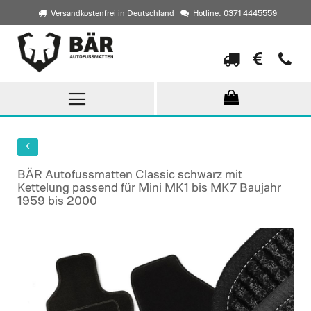
Versandkostenfrei in Deutschland
Hotline: 0371 4445559
Direkt
zum
Inhalt
BÄR Autofussmatten Classic schwarz mit
Kettelung passend für Mini MK1 bis MK7 Baujahr
1959 bis 2000
Skip
to
the
end
of
the