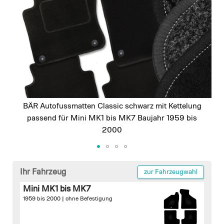
images
gallery
BÄR Autofussmatten Classic schwarz mit Kettelung
passend für Mini MK1 bis MK7 Baujahr 1959 bis
2000
Skip
to
Ihr Fahrzeug
zur Fahrzeugwahl
the
Mini MK1 bis MK7
beginning
1959 bis 2000 |
ohne Befestigung
of
the