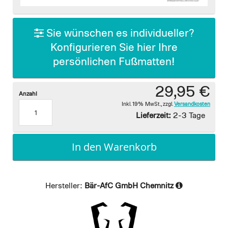
images
gallery
Sie wünschen es individueller?
Konfigurieren Sie hier Ihre
persönlichen Fußmatten!
29,95 €
Anzahl
Inkl. 19% MwSt.
,
zzgl.
Versandkosten
Lieferzeit:
2-3 Tage
In den Warenkorb
Hersteller:
Bär-AfC GmbH Chemnitz