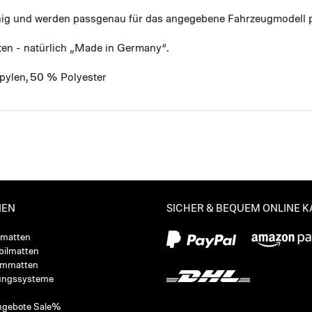
ähig und werden passgenau für das angegebene Fahrzeugmodell p
ten - natürlich „Made in Germany“.
pylen, 50 % Polyester
IEN
SICHER & BEQUEM ONLINE 
ßmatten
ilmatten
ummatten
ungssysteme
ngebote Sale%