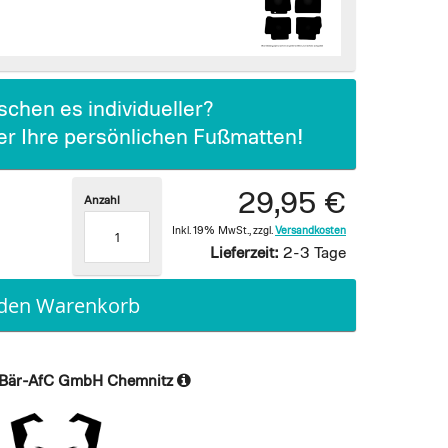
chen es individueller?
ier Ihre persönlichen Fußmatten!
29,95 €
Anzahl
Inkl. 19% MwSt.
,
zzgl.
Versandkosten
Lieferzeit:
2-3 Tage
 den Warenkorb
Bär-AfC GmbH Chemnitz