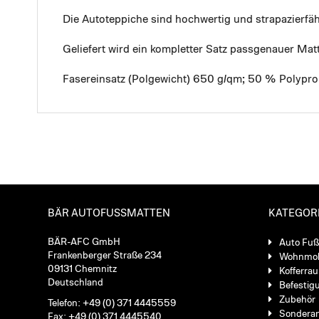
Die Autoteppiche sind hochwertig und strapazierf
Geliefert wird ein kompletter Satz passgenauer Mat
Fasereinsatz (Polgewicht) 650 g/qm; 50 % Polypro
BÄR AUTOFUSSMATTEN
KATEGOR
BÄR-AFC GmbH
Auto Fu
Frankenberger Straße 234
Wohnmob
09131 Chemnitz
Kofferra
Deutschland
Befestig
Zubehör
Telefon: +49 (0) 371 4445559
Sondera
Fax: +49 (0) 371 4445540