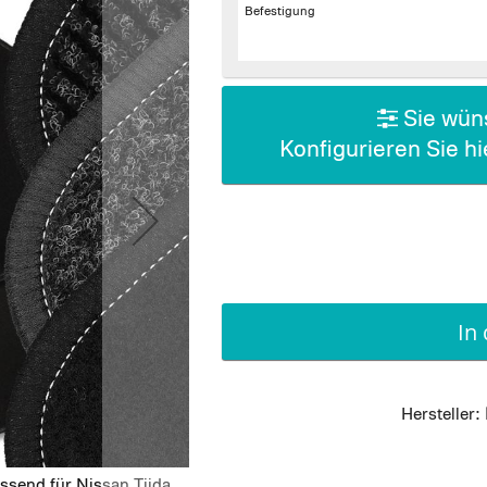
Befestigung
Sie wüns
Konfigurieren Sie h
In
Hersteller:
ssend für Nissan Tiida