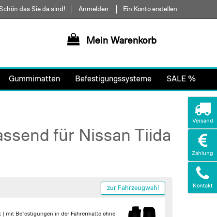
Schön das Sie da sind!
Anmelden
Ein Konto erstellen
Mein Warenkorb
Gummimatten
Befestigungssysteme
SALE %
Versand
ssend für Nissan Tiida
Zahlung
Kontakt
zur Fahrzeugwahl
k |
mit Befestigungen in der Fahrermatte
ohne