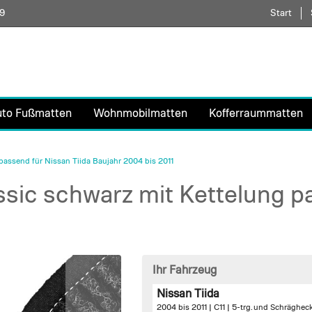
59
Direkt
Start
zum
Inhalt
uto Fußmatten
Wohnmobilmatten
Kofferraummatten
assend für Nissan Tiida Baujahr 2004 bis 2011
ic schwarz mit Kettelung pa
Ihr Fahrzeug
Nissan Tiida
2004 bis 2011 | C11 | 5-trg. und Schräghec