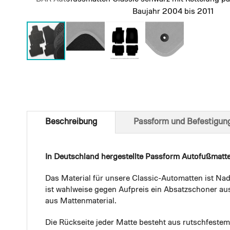
Baujahr 2004 bis 2011
Skip
to
the
beginning
of
Beschreibung
Passform und Befestigun
the
images
gallery
In Deutschland hergestellte Passform Autofußmatt
Das Material für unsere Classic-Automatten ist Nad
ist wahlweise gegen Aufpreis ein Absatzschoner aus
aus Mattenmaterial.
Die Rückseite jeder Matte besteht aus rutschfest