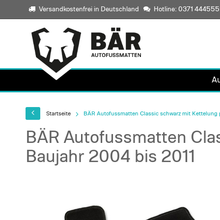
Versandkostenfrei in Deutschland
Hotline: 0371 44455
A
Startseite
BÄR Autofussmatten Classic schwarz mit Kettelung p
BÄR Autofussmatten Class
Baujahr 2004 bis 2011
Skip
to
the
end