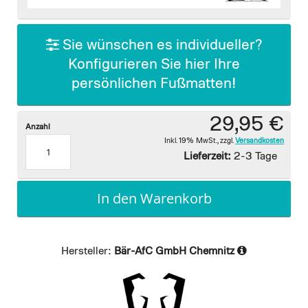
images
gallery
Sie wünschen es individueller?
Konfigurieren Sie hier Ihre
persönlichen Fußmatten!
29,95 €
Anzahl
Inkl. 19% MwSt.
,
zzgl.
Versandkosten
Lieferzeit:
2-3 Tage
In den Warenkorb
Hersteller:
Bär-AfC GmbH Chemnitz