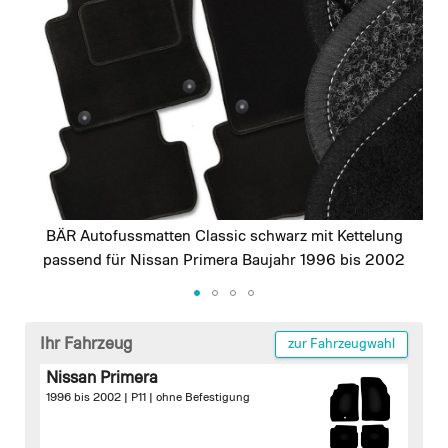
images
gallery
BÄR Autofussmatten Classic schwarz mit Kettelung
passend für Nissan Primera Baujahr 1996 bis 2002
Skip
to
Ihr Fahrzeug
zur Fahrzeugwahl
the
Nissan Primera
beginning
1996 bis 2002 | P11 |
ohne Befestigung
of
the