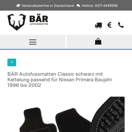
Versandkostenfrei in Deutschland
Hotline: 0371 4445559
Direkt
zum
Inhalt
BÄR Autofussmatten Classic schwarz mit
Kettelung passend für Nissan Primera Baujahr
1996 bis 2002
Skip
to
the
end
of
the