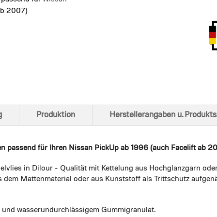
ab 2007)
Ansich
g
Produktion
Herstellerangaben u. Produkts
en
passend für Ihren Nissan PickUp ab 1996 (auch Facelift ab 200
elvlies in Dilour - Qualität mit Kettelung aus Hochglanzgarn ode
 dem Mattenmaterial oder aus Kunststoff als Trittschutz aufgenä
em und wasserundurchlässigem Gummigranulat.