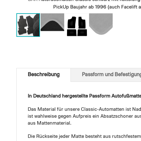
PickUp Baujahr ab 1996 (auch Facelift 
Skip
to
the
beginning
of
Beschreibung
Passform und Befestigun
the
images
gallery
In Deutschland hergestellte Passform Autofußmatt
Das Material für unsere Classic-Automatten ist Nad
ist wahlweise gegen Aufpreis ein Absatzschoner aus
aus Mattenmaterial.
Die Rückseite jeder Matte besteht aus rutschfest