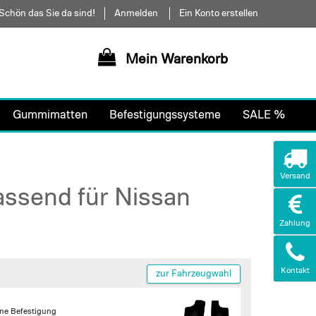
Schön das Sie da sind!
Anmelden
Ein Konto erstellen
Mein Warenkorb
Gummimatten
Befestigungssysteme
SALE %
Versand
assend für Nissan
Zahlung
Kontakt
zur Fahrzeugwahl
ne Befestigung