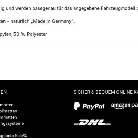
ähig und werden passgenau für das angegebene Fahrzeugmodell p
ten - natürlich „Made in Germany“.
pylen, 50 % Polyester
IEN
SICHER & BEQUEM ONLINE 
ßmatten
ilmatten
ummatten
ungssysteme
ngebote Sale%