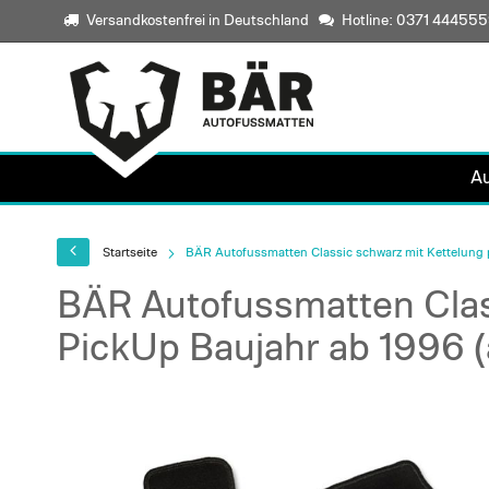
Versandkostenfrei in Deutschland
Hotline: 0371 44455
A
Startseite
BÄR Autofussmatten Classic schwarz mit Kettelung p
BÄR Autofussmatten Clas
PickUp Baujahr ab 1996 (
Skip
to
the
end