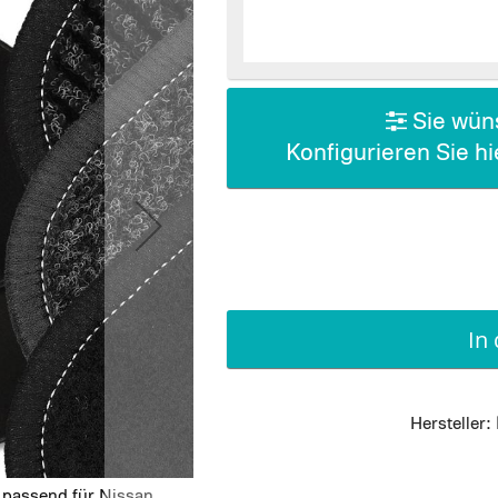
Sie wüns
Konfigurieren Sie h
In
Hersteller:
 passend für Nissan