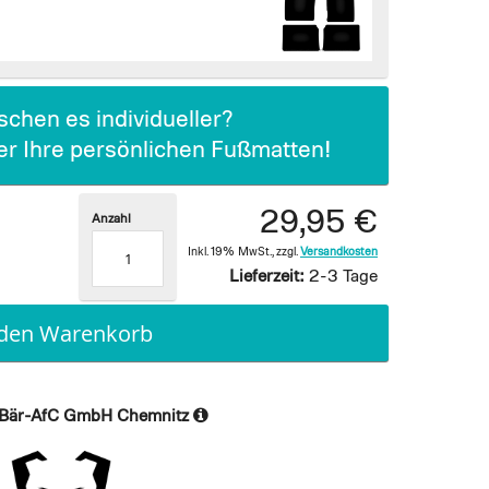
chen es individueller?
ier Ihre persönlichen Fußmatten!
29,95 €
Anzahl
Inkl. 19% MwSt.
,
zzgl.
Versandkosten
Lieferzeit:
2-3 Tage
 den Warenkorb
Bär-AfC GmbH Chemnitz