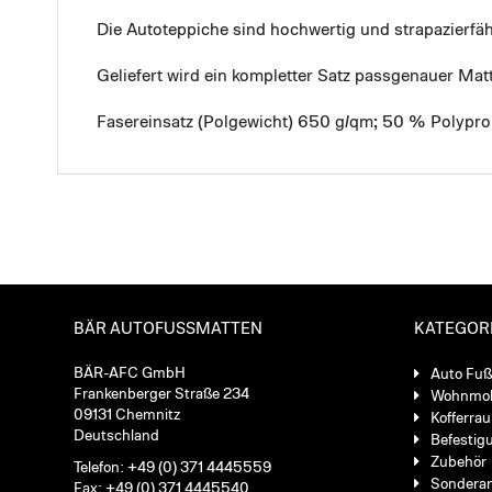
Die Autoteppiche sind hochwertig und strapazierf
Geliefert wird ein kompletter Satz passgenauer Mat
Fasereinsatz (Polgewicht) 650 g/qm; 50 % Polypro
BÄR AUTOFUSSMATTEN
KATEGOR
BÄR-AFC GmbH
Auto Fu
Frankenberger Straße 234
Wohnmob
09131 Chemnitz
Kofferra
Deutschland
Befestig
Zubehör
Telefon: +49 (0) 371 4445559
Sondera
Fax: +49 (0) 371 4445540