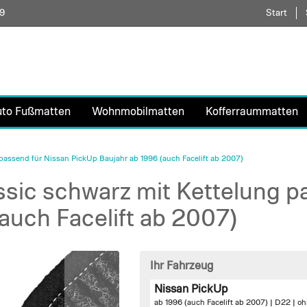
59
Direkt
Start
zum
Inhalt
uto Fußmatten
Wohnmobilmatten
Kofferraummatten
assend für Nissan PickUp Baujahr ab 1996 (auch Facelift ab 2007)
sic schwarz mit Kettelung p
auch Facelift ab 2007)
Ihr Fahrzeug
Nissan PickUp
ab 1996 (auch Facelift ab 2007) | D22 |
oh