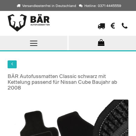
Versandkostenfrei in Deutschland
Hotline: 0371 4445559
Direkt
zum
Inhalt
BÄR Autofussmatten Classic schwarz mit
Kettelung passend für Nissan Cube Baujahr ab
2008
Skip
to
the
end
of
the