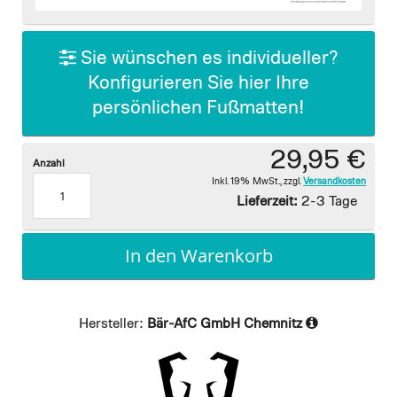
images
gallery
Sie wünschen es individueller?
Konfigurieren Sie hier Ihre
persönlichen Fußmatten!
29,95 €
Anzahl
Inkl. 19% MwSt.
,
zzgl.
Versandkosten
Lieferzeit:
2-3 Tage
In den Warenkorb
Hersteller:
Bär-AfC GmbH Chemnitz