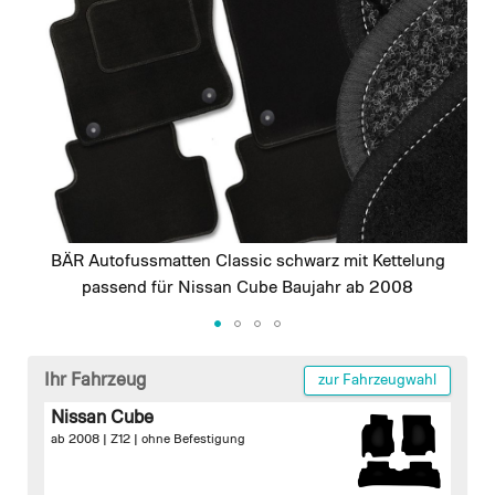
images
gallery
BÄR Autofussmatten Classic schwarz mit Kettelung
passend für Nissan Cube Baujahr ab 2008
Skip
to
Ihr Fahrzeug
zur Fahrzeugwahl
the
Nissan Cube
beginning
ab 2008 | Z12 |
ohne Befestigung
of
the