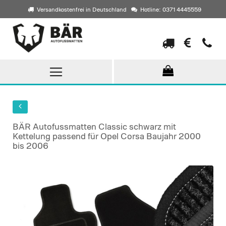
Versandkostenfrei in Deutschland
Hotline: 0371 4445559
Direkt
zum
Inhalt
BÄR Autofussmatten Classic schwarz mit
Kettelung passend für Opel Corsa Baujahr 2000
bis 2006
Skip
to
the
end
of
the