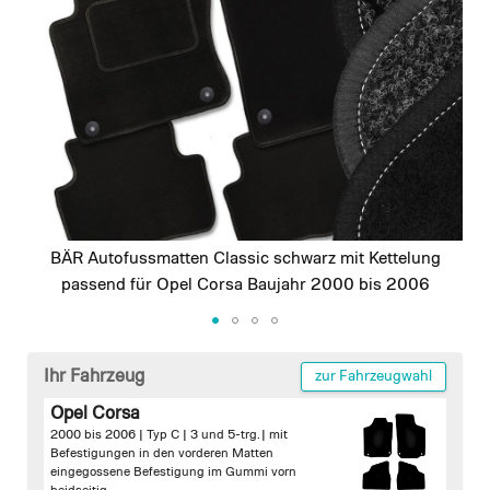
images
gallery
BÄR Autofussmatten Classic schwarz mit Kettelung
passend für Opel Corsa Baujahr 2000 bis 2006
Skip
to
Ihr Fahrzeug
zur Fahrzeugwahl
the
Opel Corsa
beginning
2000 bis 2006 | Typ C | 3 und 5-trg. |
mit
of
Befestigungen in den vorderen Matten
the
eingegossene Befestigung im Gummi vorn