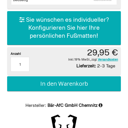
images
beidseitig
gallery
Sie wünschen es individueller?
Konfigurieren Sie hier Ihre
persönlichen Fußmatten!
29,95 €
Anzahl
Inkl. 19% MwSt.
,
zzgl.
Versandkosten
Lieferzeit:
2-3 Tage
In den Warenkorb
Hersteller:
Bär-AfC GmbH Chemnitz