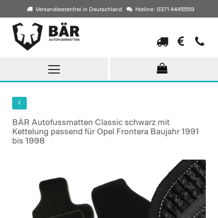
Versandkostenfrei in Deutschland
Hotline: 0371 4445559
Direkt
zum
Inhalt
BÄR Autofussmatten Classic schwarz mit
Kettelung passend für Opel Frontera Baujahr 1991
bis 1998
Skip
to
the
end
of
the