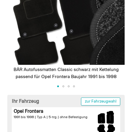
images
gallery
BÄR Autofussmatten Classic schwarz mit Kettelung
passend für Opel Frontera Baujahr 1991 bis 1998
Skip
to
Ihr Fahrzeug
zur Fahrzeugwahl
the
Opel Frontera
beginning
1991 bis 1998 | Typ A | 5-trg. |
ohne Befestigung
of
the