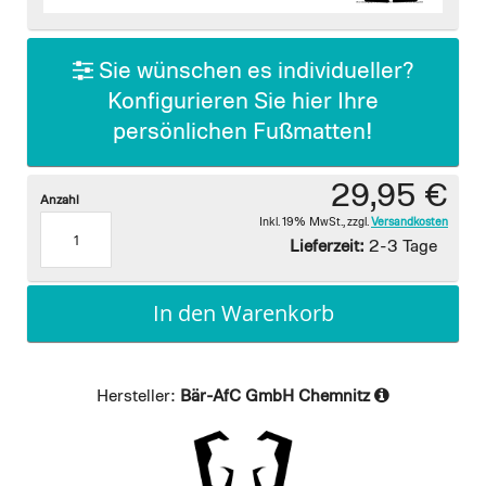
images
gallery
Sie wünschen es individueller?
Konfigurieren Sie hier Ihre
persönlichen Fußmatten!
29,95 €
Anzahl
Inkl. 19% MwSt.
,
zzgl.
Versandkosten
Lieferzeit:
2-3 Tage
In den Warenkorb
Hersteller:
Bär-AfC GmbH Chemnitz