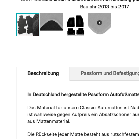
Baujahr 2013 bis 2017
Skip
to
the
beginning
of
Beschreibung
Passform und Befestigun
the
images
gallery
In Deutschland hergestellte Passform Autofußmatt
Das Material für unsere Classic-Automatten ist Nad
ist wahlweise gegen Aufpreis ein Absatzschoner aus
aus Mattenmaterial.
Die Rückseite jeder Matte besteht aus rutschfest