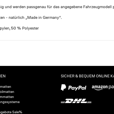
ähig und werden passgenau für das angegebene Fahrzeugmodell p
ten - natürlich „Made in Germany“.
pylen, 50 % Polyester
IEN
SICHER & BEQUEM ONLINE 
ßmatten
ilmatten
ummatten
ungssysteme
ngebote Sale%