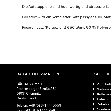
Die Autoteppiche sind hochwertig und strapazierf
Geliefert wird ein kompletter Satz passgenauer Mat
Fasereinsatz (Polgewicht) 650 g/qm; 50 % Polypro
BÄR AUTOFUSSMATTEN
KATEGOR
BÄR-AFC GmbH
Auto Fu
Frankenberger Straße 234
Wohnmob
09131 Chemnitz
Kofferra
Deutschland
Befestig
Zubehör
Telefon: +49 (0) 371 4445559
Sondera
Fax: +49 (0) 371 4445540