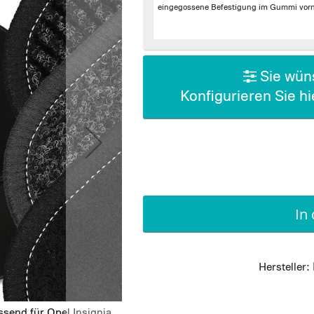
eingegossene Befestigung im Gummi vorn 
Sie wüns
Konfigurieren Sie h
In
Hersteller:
send für Opel Insignia