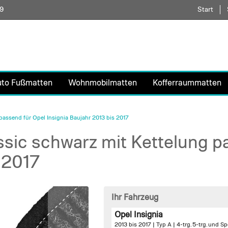
59
Direkt
Start
zum
Inhalt
uto Fußmatten
Wohnmobilmatten
Kofferraummatten
assend für Opel Insignia Baujahr 2013 bis 2017
sic schwarz mit Kettelung p
 2017
Ihr Fahrzeug
Opel Insignia
2013 bis 2017 | Typ A | 4-trg. 5-trg. und Sp