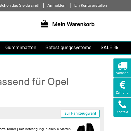
Schön das Sie da sind!
Anmelden
Ein Konto erstellen
Mein Warenkorb
Gummimatten
Befestigungssysteme
SALE %
Versand
assend für Opel
Zahlung
Kontakt
zur Fahrzeugwahl
orts Tourer |
mit Befestigung in allen 4 Matten