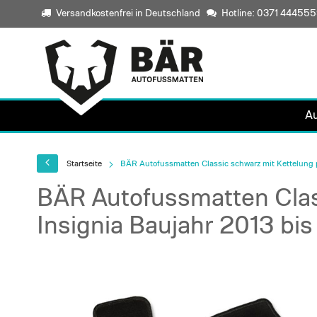
Versandkostenfrei in Deutschland
Hotline: 0371 44455
A
Startseite
BÄR Autofussmatten Classic schwarz mit Kettelung p
BÄR Autofussmatten Clas
Insignia Baujahr 2013 bis
Skip
to
the
end