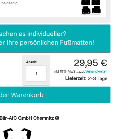
beidseitig
chen es individueller?
ier Ihre persönlichen Fußmatten!
29,95 €
Anzahl
Inkl. 19% MwSt.
,
zzgl.
Versandkosten
Lieferzeit:
2-3 Tage
 den Warenkorb
Bär-AfC GmbH Chemnitz