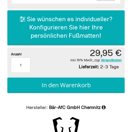
images
gallery
Sie wünschen es individueller?
Konfigurieren Sie hier Ihre
persönlichen Fußmatten!
29,95 €
Anzahl
Inkl. 19% MwSt.
,
zzgl.
Versandkosten
Lieferzeit:
2-3 Tage
In den Warenkorb
Hersteller:
Bär-AfC GmbH Chemnitz