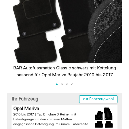
images
gallery
BÄR Autofussmatten Classic schwarz mit Kettelung
passend für Opel Meriva Baujahr 2010 bis 2017
Skip
to
Ihr Fahrzeug
zur Fahrzeugwahl
the
Opel Meriva
beginning
2010 bis 2017 | Typ B | ohne 3. Reihe |
mit
of
Befestigungen in den vorderen Matten
the
eingegossene Befestigung im Gummi Fahrerseite