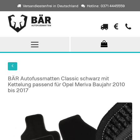
Versandkostenfrei in Deutschland
Hotline: 0371 4445559
Direkt
zum
Inhalt
BÄR Autofussmatten Classic schwarz mit
Kettelung passend für Opel Meriva Baujahr 2010
bis 2017
Skip
to
the
end
of
the