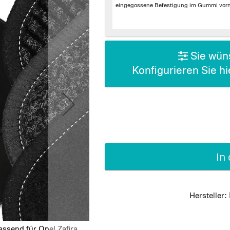
eingegossene Befestigung im Gummi vorn 
Sie wüns
Konfigurieren Sie h
In
Hersteller:
ssend für Opel Zafira