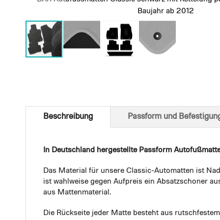
Baujahr ab 2012
Skip
to
the
beginning
of
Beschreibung
Passform und Befestigun
the
images
gallery
In Deutschland hergestellte Passform Autofußmatt
Das Material für unsere Classic-Automatten ist Nad
ist wahlweise gegen Aufpreis ein Absatzschoner aus
aus Mattenmaterial.
Die Rückseite jeder Matte besteht aus rutschfest