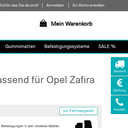
Schön das Sie da sind!
Anmelden
Ein Konto erstellen
Mein Warenkorb
Gummimatten
Befestigungssysteme
SALE %
Versand
ssend für Opel Zafira
Zahlung
Kontakt
zur Fahrzeugwahl
t Befestigungen in den vorderen Matten