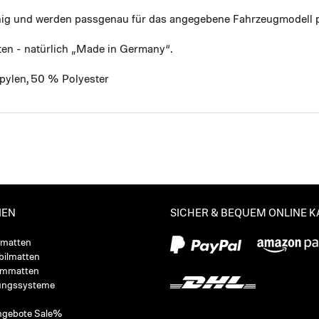
ähig und werden passgenau für das angegebene Fahrzeugmodell p
ten - natürlich „Made in Germany“.
pylen, 50 % Polyester
IEN
SICHER & BEQUEM ONLINE 
ßmatten
ilmatten
ummatten
ungssysteme
ngebote Sale%