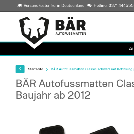
Versandkostenfrei in Deutschland
Hotline: 0371 44455
A
Startseite
BÄR Autofussmatten Classic schwarz mit Kettelung p
BÄR Autofussmatten Class
Baujahr ab 2012
Skip
to
the
end