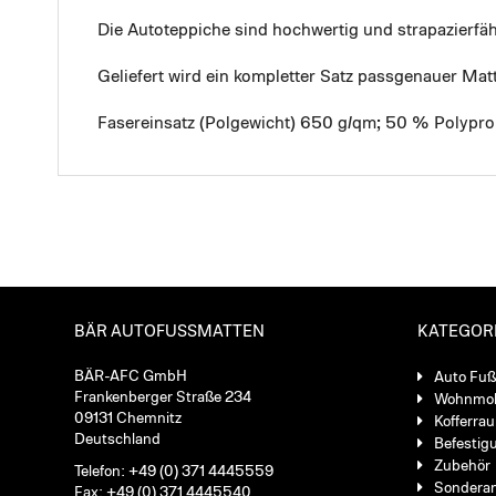
Die Autoteppiche sind hochwertig und strapazierf
Geliefert wird ein kompletter Satz passgenauer Mat
Fasereinsatz (Polgewicht) 650 g/qm; 50 % Polypro
BÄR AUTOFUSSMATTEN
KATEGOR
BÄR-AFC GmbH
Auto Fu
Frankenberger Straße 234
Wohnmob
09131 Chemnitz
Kofferra
Deutschland
Befestig
Zubehör
Telefon: +49 (0) 371 4445559
Sondera
Fax: +49 (0) 371 4445540