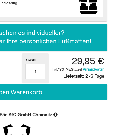
beidseitig
chen es individueller?
ier Ihre persönlichen Fußmatten!
29,95 €
Anzahl
Inkl. 19% MwSt.
,
zzgl.
Versandkosten
Lieferzeit:
2-3 Tage
 den Warenkorb
Bär-AfC GmbH Chemnitz