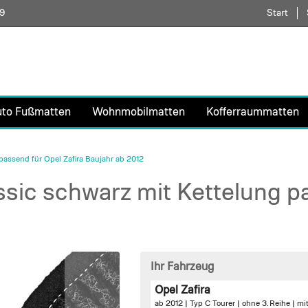
59
Direkt
Start
zum
Inhalt
uto Fußmatten
Wohnmobilmatten
Kofferraummatten
assend für Opel Zafira Baujahr ab 2012
ic schwarz mit Kettelung pa
Ihr Fahrzeug
Opel Zafira
ab 2012 | Typ C Tourer | ohne 3. Reihe |
mi