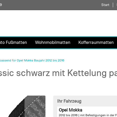
59
Direkt
Start
zum
Inhalt
uto Fußmatten
Wohnmobilmatten
Kofferraummatten
passend für Opel Mokka Baujahr 2012 bis 2016
sic schwarz mit Kettelung p
Ihr Fahrzeug
Opel Mokka
2012 bis 2016 |
mit Befestigungen in der 