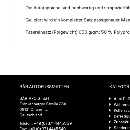
Die Autoteppiche sind hochwertig und strapazierf
Geliefert wird ein kompletter Satz passgenauer Mat
Fasereinsatz (Polgewicht) 650 g/qm; 50 % Polypro
BÄR AUTOFUSSMATTEN
KATEGOR
BÄR-AFC GmbH
Auto Fu
Frankenberger Straße 234
Wohnmob
09131 Chemnitz
Kofferra
Deutschland
Befestig
Zubehör
Telefon: +49 (0) 371 4445559
Sondera
Fax: +49 (0) 371 4445540