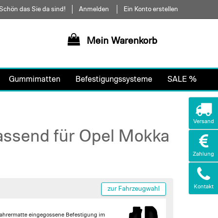
Schön das Sie da sind!
Anmelden
Ein Konto erstellen
Mein Warenkorb
Gummimatten
Befestigungssysteme
SALE %
Versand
assend für Opel Mokka
Zahlung
Kontakt
zur Fahrzeugwahl
Fahrermatte
eingegossene Befestigung im