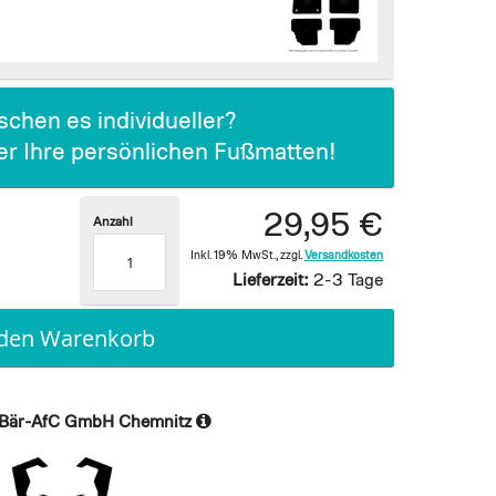
chen es individueller?
ier Ihre persönlichen Fußmatten!
29,95 €
Anzahl
Inkl. 19% MwSt.
,
zzgl.
Versandkosten
Lieferzeit:
2-3 Tage
 den Warenkorb
Bär-AfC GmbH Chemnitz