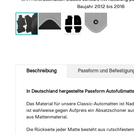
Baujahr 2012 bis 2016
Skip
to
the
beginning
of
Beschreibung
Passform und Befestigun
the
images
gallery
In Deutschland hergestellte Passform Autofußmatt
Das Material für unsere Classic-Automatten ist Nad
ist wahlweise gegen Aufpreis ein Absatzschoner aus
aus Mattenmaterial.
Die Rückseite jeder Matte besteht aus rutschfest