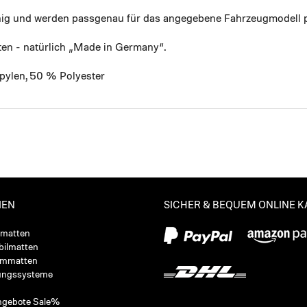
ähig und werden passgenau für das angegebene Fahrzeugmodell p
ten - natürlich „Made in Germany“.
pylen, 50 % Polyester
IEN
SICHER & BEQUEM ONLINE 
ßmatten
ilmatten
ummatten
ungssysteme
ngebote Sale%