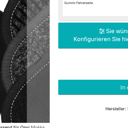
Gummi Fahrerseite
Sie wüns
Konfigurieren Sie h
In
Hersteller:
assend für Opel Mokka