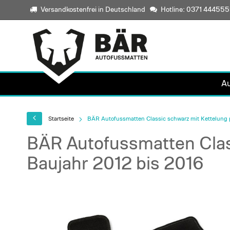
Versandkostenfrei in Deutschland
Hotline: 0371 44455
A
Startseite
BÄR Autofussmatten Classic schwarz mit Kettelung 
BÄR Autofussmatten Clas
Baujahr 2012 bis 2016
Skip
to
the
end