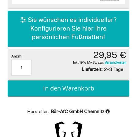
images
gallery
Sie wünschen es individueller?
Konfigurieren Sie hier Ihre
persönlichen Fußmatten!
29,95 €
Anzahl
Inkl. 19% MwSt.
,
zzgl.
Versandkosten
Lieferzeit:
2-3 Tage
In den Warenkorb
Hersteller:
Bär-AfC GmbH Chemnitz