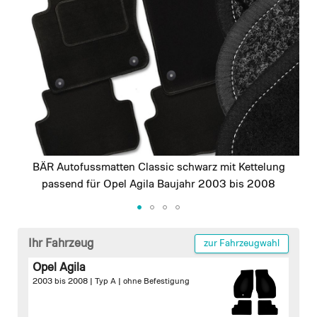
images
gallery
BÄR Autofussmatten Classic schwarz mit Kettelung
passend für Opel Agila Baujahr 2003 bis 2008
Skip
to
Ihr Fahrzeug
zur Fahrzeugwahl
the
Opel Agila
beginning
2003 bis 2008 | Typ A |
ohne Befestigung
of
the