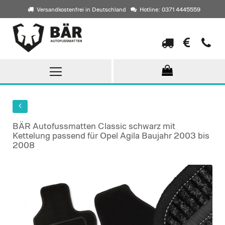
Versandkostenfrei in Deutschland
Hotline: 0371 4445559
Direkt
zum
Inhalt
BÄR Autofussmatten Classic schwarz mit
Kettelung passend für Opel Agila Baujahr 2003 bis
2008
Skip
to
the
end
of
the