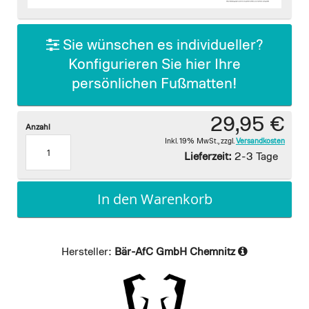
images
gallery
Sie wünschen es individueller?
Konfigurieren Sie hier Ihre
persönlichen Fußmatten!
29,95 €
Anzahl
Inkl. 19% MwSt.
,
zzgl.
Versandkosten
Lieferzeit:
2-3 Tage
In den Warenkorb
Hersteller:
Bär-AfC GmbH Chemnitz