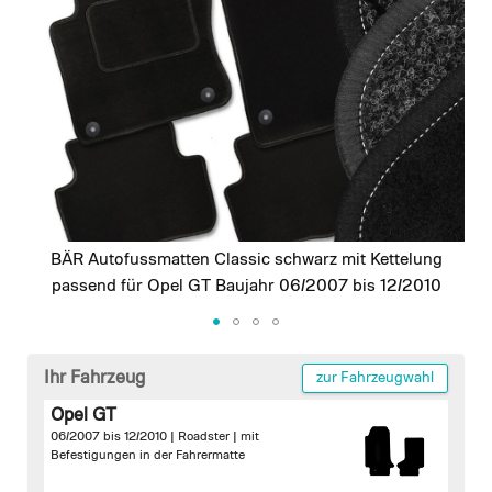
images
gallery
BÄR Autofussmatten Classic schwarz mit Kettelung
passend für Opel GT Baujahr 06/2007 bis 12/2010
Skip
to
Ihr Fahrzeug
zur Fahrzeugwahl
the
Opel GT
beginning
06/2007 bis 12/2010 | Roadster |
mit
of
Befestigungen in der Fahrermatte
the