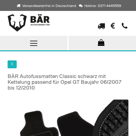
Versandkostenfrei in Deutschland
Hotline: 0371 4445559
Direkt
zum
Inhalt
BÄR Autofussmatten Classic schwarz mit
Kettelung passend für Opel GT Baujahr 06/2007
bis 12/2010
Skip
to
the
end
of
the