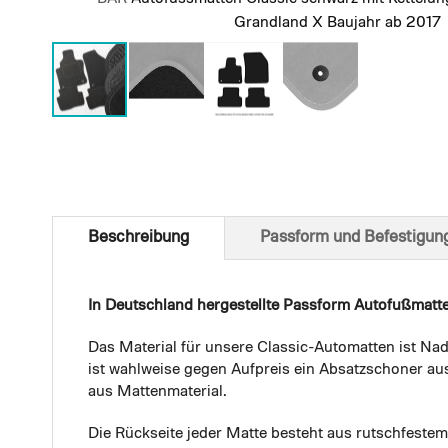
Grandland X Baujahr ab 2017
Skip
to
the
beginning
of
Beschreibung
Passform und Befestigun
the
images
gallery
In Deutschland hergestellte Passform Autofußmatt
Das Material für unsere Classic-Automatten ist Nad
ist wahlweise gegen Aufpreis ein Absatzschoner aus
aus Mattenmaterial.
Die Rückseite jeder Matte besteht aus rutschfest