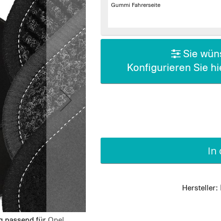
Gummi Fahrerseite
Sie wüns
Konfigurieren Sie h
In
Hersteller:
g passend für Opel