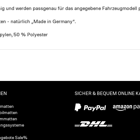
ähig und werden passgenau für das angegebene Fahrzeugmodell p
ten - natürlich „Made in Germany“.
pylen, 50 % Polyester
IEN
SICHER & BEQUEM ONLINE 
ßmatten
ilmatten
ummatten
ungssysteme
ngebote Sale%