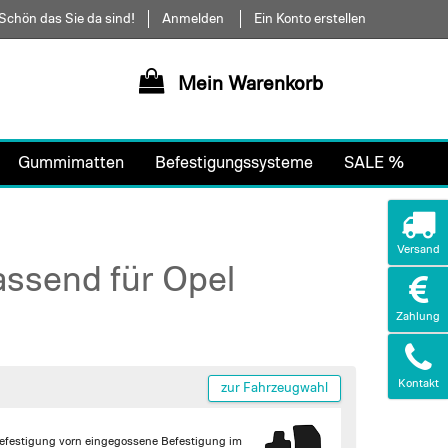
Schön das Sie da sind!
Anmelden
Ein Konto erstellen
Mein Warenkorb
Gummimatten
Befestigungssysteme
SALE %
Versand
assend für Opel
Zahlung
Kontakt
zur Fahrzeugwahl
efestigung vorn
eingegossene Befestigung im