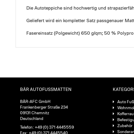
Die Autoteppiche sind hochwertig und strapazierf
Geliefert wird ein kompletter Satz passgenauer Mat
Fasereinsatz (Polgewicht) 650 g/qm; 50 % Polypro
BÄR AUTOFUSSMATTEN
KATEGOR
BÄR-AFC GmbH
Auto Fu
Frankenberger Straße 234
Wohnmob
09131 Chemnitz
Kofferra
Deutschland
Befestig
Zubehör
Telefon: +49 (0) 371 4445559
Sondera
Fax: +49 (0) 371 4445540