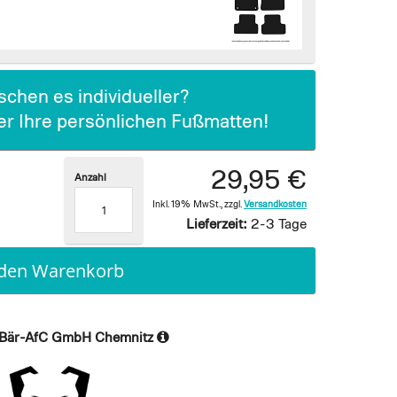
chen es individueller?
ier Ihre persönlichen Fußmatten!
29,95 €
Anzahl
Inkl. 19% MwSt.
,
zzgl.
Versandkosten
Lieferzeit:
2-3 Tage
 den Warenkorb
Bär-AfC GmbH Chemnitz