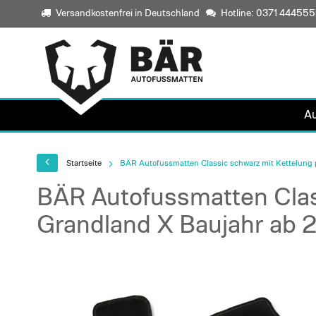
Versandkostenfrei in Deutschland
Hotline: 0371 44455
A
Startseite
BÄR Autofussmatten Classic schwarz mit Kettelung 
BÄR Autofussmatten Clas
Grandland X Baujahr ab 
Skip
to
the
end