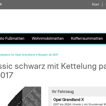
59
Direkt
Start
zum
Inhalt
uto Fußmatten
Wohnmobilmatten
Kofferraummatten
passend für Opel Grandland X Baujahr ab 2017
sic schwarz mit Kettelung p
2017
Ihr Fahrzeug
Opel Grandland X
2017 bis 2024 | Kombi |
mit Druckknopf B