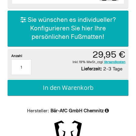
images
gallery
Sie wünschen es individueller?
Konfigurieren Sie hier Ihre
persönlichen Fußmatten!
29,95 €
Anzahl
Inkl. 19% MwSt.
,
zzgl.
Versandkosten
Lieferzeit:
2-3 Tage
In den Warenkorb
Hersteller:
Bär-AfC GmbH Chemnitz