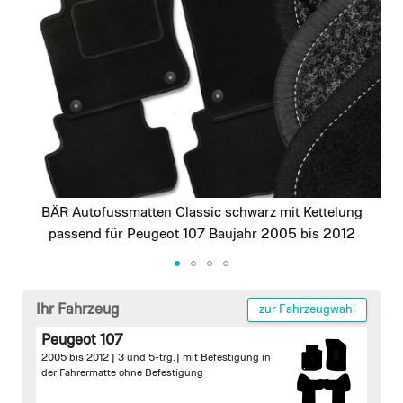
images
gallery
BÄR Autofussmatten Classic schwarz mit Kettelung
passend für Peugeot 107 Baujahr 2005 bis 2012
Skip
to
Ihr Fahrzeug
zur Fahrzeugwahl
the
Peugeot 107
beginning
2005 bis 2012 | 3 und 5-trg. |
mit Befestigung in
of
der Fahrermatte
ohne Befestigung
the