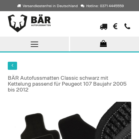
Versandkostenfrei in Deutschland
Hotline: 0371 4445559
Direkt
zum
Inhalt
BÄR Autofussmatten Classic schwarz mit
Kettelung passend für Peugeot 107 Baujahr 2005
bis 2012
Skip
to
the
end
of
the