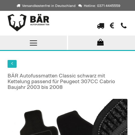
Versandkostenfrei in Deutschland
Hotline: 0371 4445559
Direkt
zum
Inhalt
BÄR Autofussmatten Classic schwarz mit
Kettelung passend für Peugeot 307CC Cabrio
Baujahr 2003 bis 2008
Skip
to
the
end
of
the