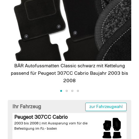
images
gallery
BÄR Autofussmatten Classic schwarz mit Kettelung
passend für Peugeot 307CC Cabrio Baujahr 2003 bis
2008
Skip
to
Ihr Fahrzeug
zur Fahrzeugwahl
the
Peugeot 307CC Cabrio
beginning
2003 bis 2008 |
mit Aussparung vorn für die
of
Befestigung im Fz.- boden
the