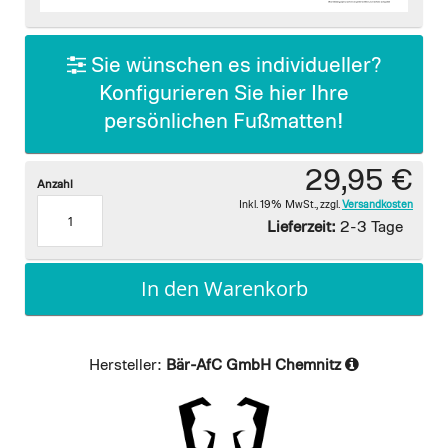
images
gallery
Sie wünschen es individueller?
Konfigurieren Sie hier Ihre
persönlichen Fußmatten!
29,95 €
Anzahl
Inkl. 19% MwSt.
,
zzgl.
Versandkosten
Lieferzeit:
2-3 Tage
In den Warenkorb
Hersteller:
Bär-AfC GmbH Chemnitz