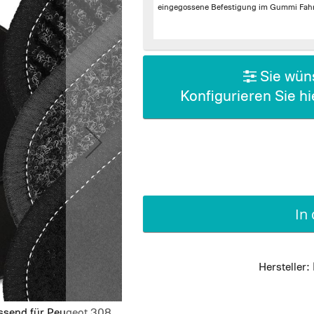
eingegossene Befestigung im Gummi Fahr
Sie wüns
Konfigurieren Sie h
In
Hersteller:
assend für Peugeot 308