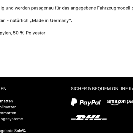
ähig und werden passgenau für das angegebene Fahrzeugmodell p
ten - natürlich „Made in Germany“.
pylen, 50 % Polyester
IEN
SICHER & BEQUEM ONLINE 
ßmatten
ilmatten
ummatten
ungssysteme
ngebote Sale%