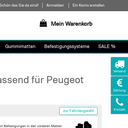
Schön das Sie da sind!
Anmelden
Ein Konto erstellen
Mein Warenkorb
Gummimatten
Befestigungssysteme
SALE %
Versand
assend für Peugeot
Zahlung
Kontakt
zur Fahrzeugwahl
it Befestigungen in den vorderen Matten