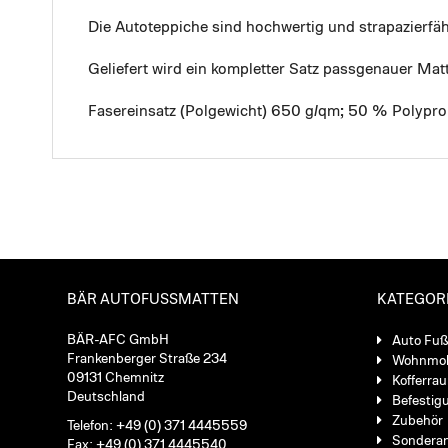
Die Autoteppiche sind hochwertig und strapazierf
Geliefert wird ein kompletter Satz passgenauer Mat
Fasereinsatz (Polgewicht) 650 g/qm; 50 % Polypro
BÄR AUTOFUSSMATTEN
KATEGOR
BÄR-AFC GmbH
Auto Fu
Frankenberger Straße 234
Wohnmob
09131 Chemnitz
Kofferra
Deutschland
Befestig
Zubehör
Telefon: +49 (0) 371 4445559
Sondera
Fax: +49 (0) 371 4445540