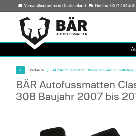
Versandkostenfrei in Deutschland
Hotline: 0371 44455
A
Startseite
BÄR Autofussmatten Classic schwarz mit Kettelung 
BÄR Autofussmatten Clas
308 Baujahr 2007 bis 20
Skip
to
the
end