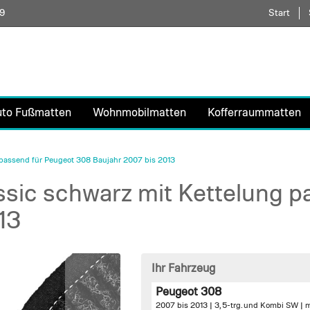
59
Direkt
Start
zum
Inhalt
uto Fußmatten
Wohnmobilmatten
Kofferraummatten
passend für Peugeot 308 Baujahr 2007 bis 2013
sic schwarz mit Kettelung p
13
Ihr Fahrzeug
Peugeot 308
2007 bis 2013 | 3, 5-trg. und Kombi SW |
m