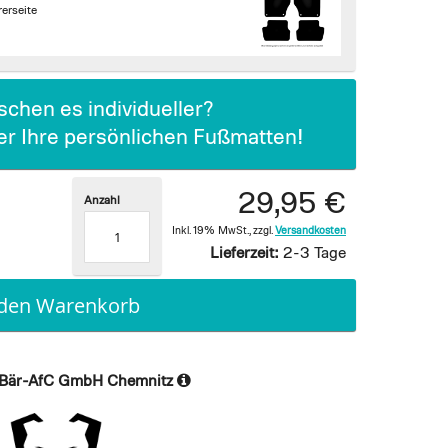
erseite
chen es individueller?
ier Ihre persönlichen Fußmatten!
29,95 €
Anzahl
Inkl. 19% MwSt.
,
zzgl.
Versandkosten
Lieferzeit:
2-3 Tage
 den Warenkorb
Bär-AfC GmbH Chemnitz