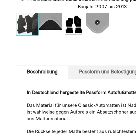
Baujahr 2007 bis 2013
Skip
to
the
beginning
of
Beschreibung
Passform und Befestigun
the
images
gallery
In Deutschland hergestellte Passform Autofußmatt
Das Material für unsere Classic-Automatten ist Nad
ist wahlweise gegen Aufpreis ein Absatzschoner aus
aus Mattenmaterial.
Die Rückseite jeder Matte besteht aus rutschfest