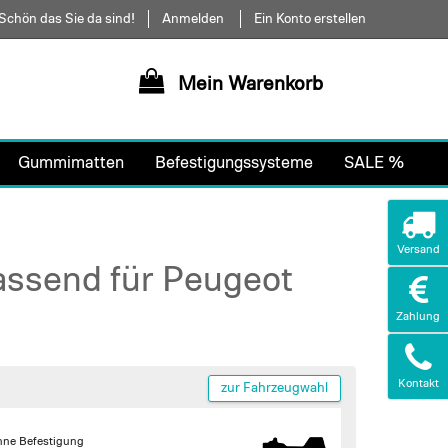
Schön das Sie da sind!
Anmelden
Ein Konto erstellen
Mein Warenkorb
Gummimatten
Befestigungssysteme
SALE %
Versand
assend für Peugeot
Zahlung
Kontakt
zur Fahrzeugwahl
hne Befestigung