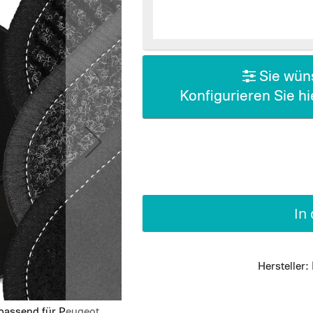
Sie wüns
Konfigurieren Sie h
In
Hersteller:
 passend für Peugeot