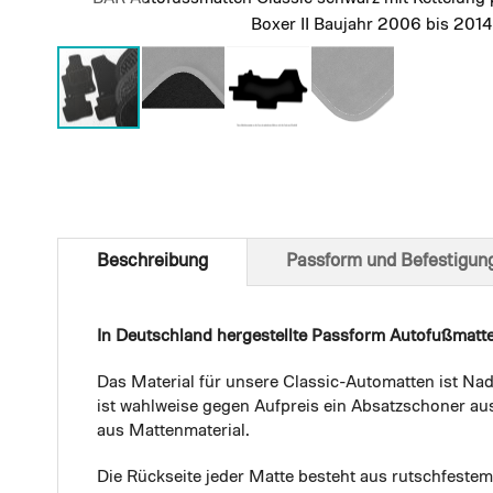
Boxer II Baujahr 2006 bis 2014
Skip
to
the
beginning
of
Beschreibung
Passform und Befestigun
the
images
gallery
In Deutschland hergestellte Passform Autofußmatt
Das Material für unsere Classic-Automatten ist Nad
ist wahlweise gegen Aufpreis ein Absatzschoner aus
aus Mattenmaterial.
Die Rückseite jeder Matte besteht aus rutschfest