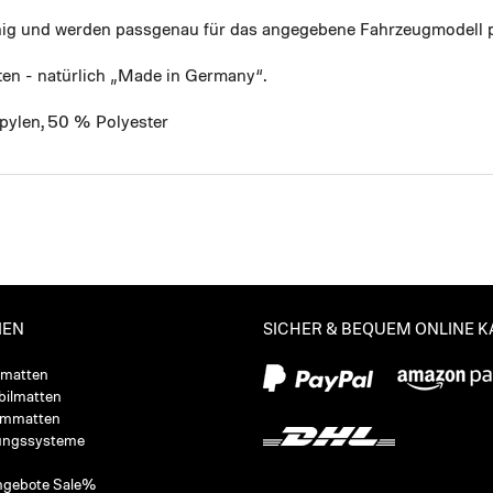
ähig und werden passgenau für das angegebene Fahrzeugmodell p
ten - natürlich „Made in Germany“.
pylen, 50 % Polyester
IEN
SICHER & BEQUEM ONLINE 
ßmatten
ilmatten
ummatten
ungssysteme
ngebote Sale%