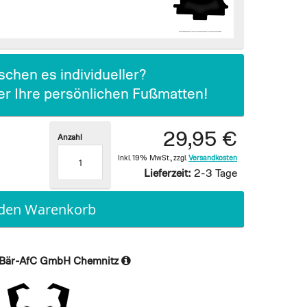
chen es individueller?
ier Ihre persönlichen Fußmatten!
29,95 €
Anzahl
Inkl. 19% MwSt.
,
zzgl.
Versandkosten
Lieferzeit:
2-3 Tage
 den Warenkorb
Bär-AfC GmbH Chemnitz