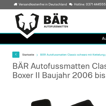
Versandkostenfrei in Deutschland
Hotline: 0371 44455
A
Startseite
BÄR Autofussmatten Classic schwarz mit Kettelung p
BÄR Autofussmatten Clas
Boxer II Baujahr 2006 bi
Skip
to
the
end