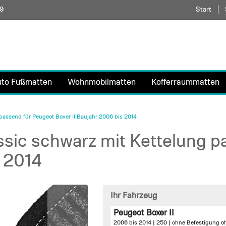
59
Direkt
Start
zum
Inhalt
uto Fußmatten
Wohnmobilmatten
Kofferraummatten
assend für Peugeot Boxer II Baujahr 2006 bis 2014
sic schwarz mit Kettelung p
s 2014
Ihr Fahrzeug
Peugeot Boxer II
2006 bis 2014 | 250 |
ohne Befestigung
o