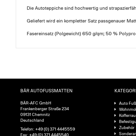
Die Autoteppiche sind hochwertig und strapazierf
Geliefert wird ein kompletter Satz passgenauer Mat
Fasereinsatz (Polgewicht) 650 g/qm; 50 % Polypro
BÄR AUTOFUSSMATTEN
KATEGOR
BÄR-AFC GmbH
Auto Fu
Frankenberger Straße 234
Wohnmob
09131 Chemnitz
Kofferra
Deutschland
Befestig
Zubehör
Telefon: +49 (0) 371 4445559
Sondera
Fax: +49 (0) 371 4445540