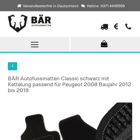
Versandkostenfrei in Deutschland
Hotline: 0371 4445559
Direkt
zum
Inhalt
BÄR Autofussmatten Classic schwarz mit
Kettelung passend für Peugeot 2008 Baujahr 2012
bis 2019
Skip
to
the
end
of
the