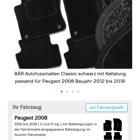
images
gallery
BÄR Autofussmatten Classic schwarz mit Kettelung
passend für Peugeot 2008 Baujahr 2012 bis 2019
Skip
to
Ihr Fahrzeug
zur Fahrzeugwahl
the
Peugeot 2008
beginning
2012 bis 2019 | 3 und 5-trg. |
mit Befestigungen in
of
der Fahrermatte
eingegossene Befestigung im
the
Gummi Fahrerseite