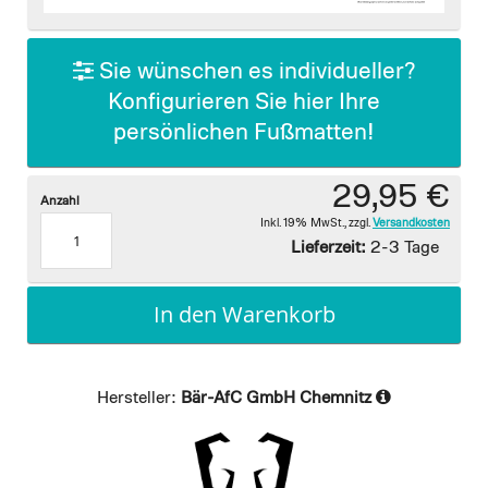
images
gallery
Sie wünschen es individueller?
Konfigurieren Sie hier Ihre
persönlichen Fußmatten!
29,95 €
Anzahl
Inkl. 19% MwSt.
,
zzgl.
Versandkosten
Lieferzeit:
2-3 Tage
In den Warenkorb
Hersteller:
Bär-AfC GmbH Chemnitz