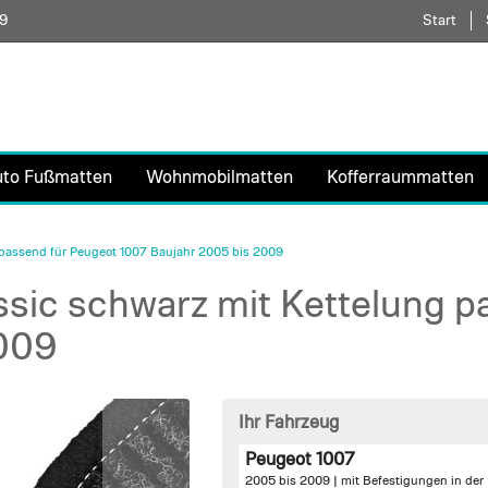
59
Direkt
Start
zum
Inhalt
uto Fußmatten
Wohnmobilmatten
Kofferraummatten
passend für Peugeot 1007 Baujahr 2005 bis 2009
sic schwarz mit Kettelung p
2009
Ihr Fahrzeug
Peugeot 1007
2005 bis 2009 |
mit Befestigungen in der