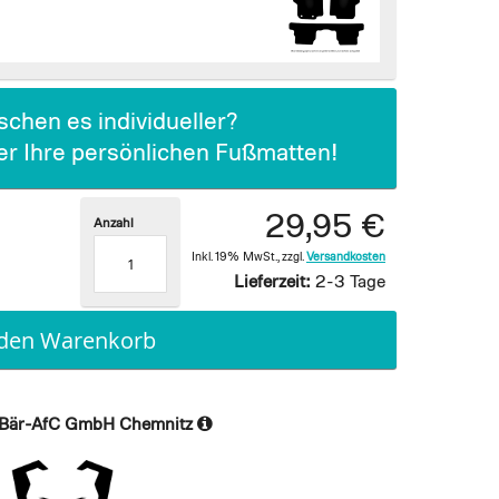
chen es individueller?
ier Ihre persönlichen Fußmatten!
29,95 €
Anzahl
Inkl. 19% MwSt.
,
zzgl.
Versandkosten
Lieferzeit:
2-3 Tage
 den Warenkorb
Bär-AfC GmbH Chemnitz