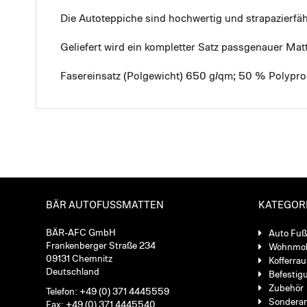
Die Autoteppiche sind hochwertig und strapazierf
Geliefert wird ein kompletter Satz passgenauer Mat
Fasereinsatz (Polgewicht) 650 g/qm; 50 % Polypro
BÄR AUTOFUSSMATTEN
KATEGOR
BÄR-AFC GmbH
Auto Fu
Frankenberger Straße 234
Wohnmob
09131 Chemnitz
Kofferra
Deutschland
Befestig
Zubehör
Telefon: +49 (0) 371 4445559
Sondera
Fax: +49 (0) 371 4445540