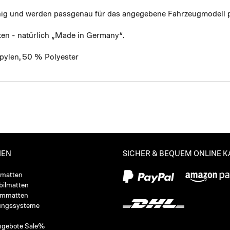
ähig und werden passgenau für das angegebene Fahrzeugmodell p
ten - natürlich „Made in Germany“.
pylen, 50 % Polyester
IEN
SICHER & BEQUEM ONLINE 
ßmatten
ilmatten
ummatten
ungssysteme
ngebote Sale%