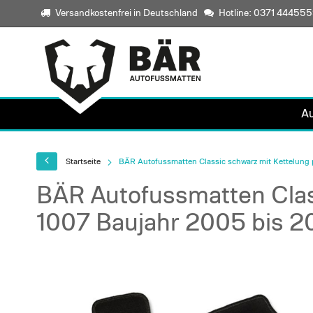
Versandkostenfrei in Deutschland
Hotline: 0371 44455
A
Startseite
BÄR Autofussmatten Classic schwarz mit Kettelung 
BÄR Autofussmatten Clas
1007 Baujahr 2005 bis 
Skip
to
the
end