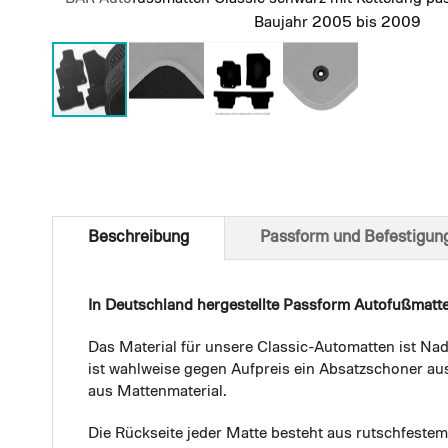
Baujahr 2005 bis 2009
Skip
to
the
beginning
of
Beschreibung
Passform und Befestigun
the
images
gallery
In Deutschland hergestellte Passform Autofußmatt
Das Material für unsere Classic-Automatten ist Nad
ist wahlweise gegen Aufpreis ein Absatzschoner aus
aus Mattenmaterial.
Die Rückseite jeder Matte besteht aus rutschfest