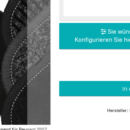
Sie wüns
Konfigurieren Sie h
In
Hersteller:
ssend für Peugeot 1007