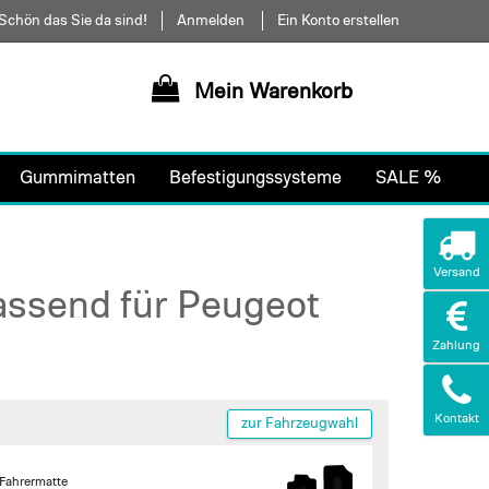
Schön das Sie da sind!
Anmelden
Ein Konto erstellen
Mein Warenkorb
Gummimatten
Befestigungssysteme
SALE %
Versand
assend für Peugeot
Zahlung
Kontakt
zur Fahrzeugwahl
 Fahrermatte