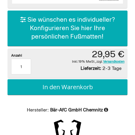
images
gallery
Sie wünschen es individueller?
Konfigurieren Sie hier Ihre
persönlichen Fußmatten!
29,95 €
Anzahl
Inkl. 19% MwSt.
,
zzgl.
Versandkosten
Lieferzeit:
2-3 Tage
In den Warenkorb
Hersteller:
Bär-AfC GmbH Chemnitz