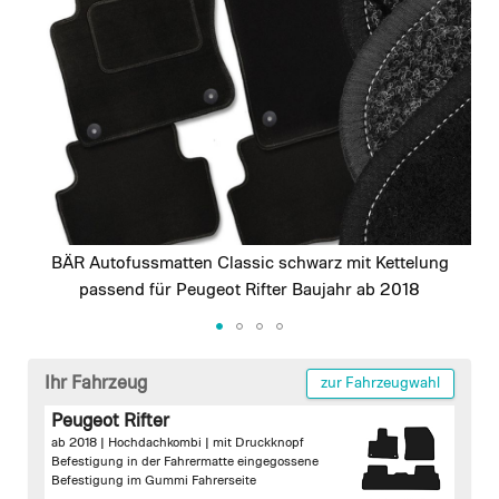
images
gallery
BÄR Autofussmatten Classic schwarz mit Kettelung
passend für Peugeot Rifter Baujahr ab 2018
Skip
to
Ihr Fahrzeug
zur Fahrzeugwahl
the
Peugeot Rifter
beginning
ab 2018 | Hochdachkombi |
mit Druckknopf
of
Befestigung in der Fahrermatte
eingegossene
the
Befestigung im Gummi Fahrerseite