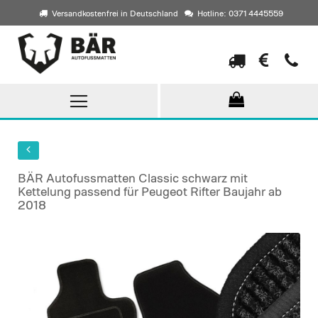
Versandkostenfrei in Deutschland
Hotline: 0371 4445559
Direkt
zum
Inhalt
BÄR Autofussmatten Classic schwarz mit
Kettelung passend für Peugeot Rifter Baujahr ab
2018
Skip
to
the
end
of
the