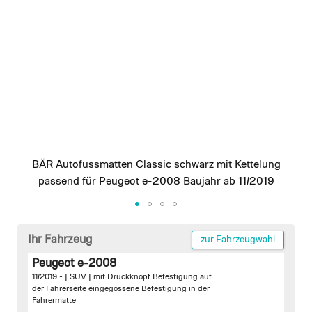
images
gallery
BÄR Autofussmatten Classic schwarz mit Kettelung
passend für Peugeot e-2008 Baujahr ab 11/2019
Skip
to
Ihr Fahrzeug
zur Fahrzeugwahl
the
Peugeot e-2008
beginning
11/2019 - | SUV |
mit Druckknopf Befestigung auf
of
der Fahrerseite
eingegossene Befestigung in der
the
Fahrermatte