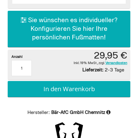
images
gallery
Sie wünschen es individueller?
Konfigurieren Sie hier Ihre
persönlichen Fußmatten!
29,95 €
Anzahl
Inkl. 19% MwSt.
,
zzgl.
Versandkosten
Lieferzeit:
2-3 Tage
In den Warenkorb
Hersteller:
Bär-AfC GmbH Chemnitz