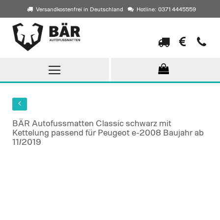
Versandkostenfrei in Deutschland
Hotline: 0371 4445559
Direkt
zum
Inhalt
BÄR Autofussmatten Classic schwarz mit
Kettelung passend für Peugeot e-2008 Baujahr ab
11/2019
Skip
to
the
end
of
the