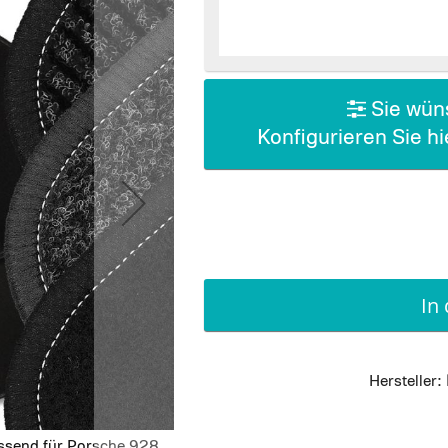
Sie wüns
Konfigurieren Sie h
In
Hersteller:
assend für Porsche 928