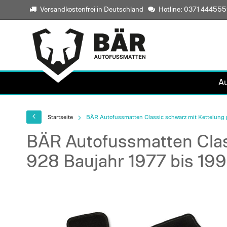
Versandkostenfrei in Deutschland
Hotline: 0371 44455
A
Startseite
BÄR Autofussmatten Classic schwarz mit Kettelung 
BÄR Autofussmatten Clas
928 Baujahr 1977 bis 19
Skip
to
the
end