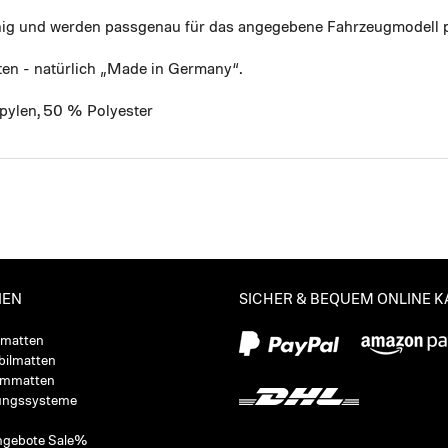
ähig und werden passgenau für das angegebene Fahrzeugmodell p
ten - natürlich „Made in Germany“.
pylen, 50 % Polyester
IEN
SICHER & BEQUEM ONLINE 
ßmatten
ilmatten
ummatten
ungssysteme
ngebote Sale%