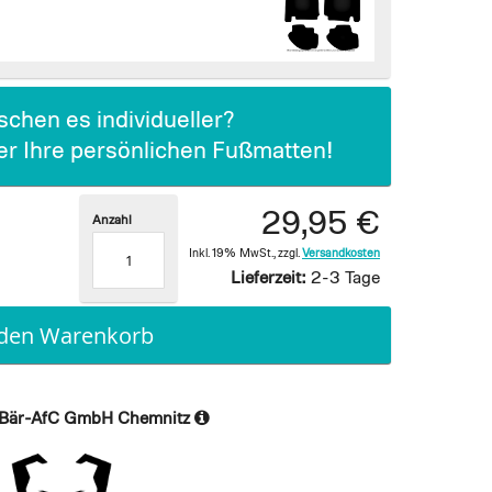
chen es individueller?
ier Ihre persönlichen Fußmatten!
29,95 €
Anzahl
Inkl. 19% MwSt.
,
zzgl.
Versandkosten
Lieferzeit:
2-3 Tage
 den Warenkorb
Bär-AfC GmbH Chemnitz