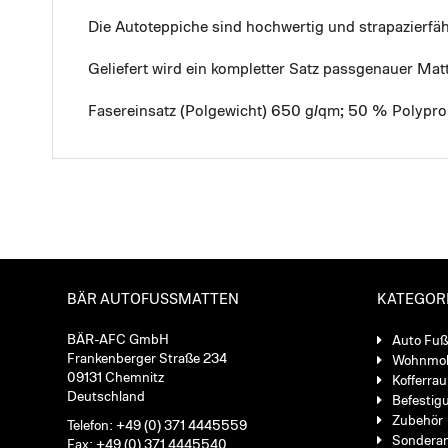
Die Autoteppiche sind hochwertig und strapazierf
Geliefert wird ein kompletter Satz passgenauer Mat
Fasereinsatz (Polgewicht) 650 g/qm; 50 % Polypro
BÄR AUTOFUSSMATTEN
KATEGOR
BÄR-AFC GmbH
Auto Fu
Frankenberger Straße 234
Wohnmob
09131 Chemnitz
Kofferra
Deutschland
Befestig
Zubehör
Telefon: +49 (0) 371 4445559
Sondera
Fax: +49 (0) 371 4445540