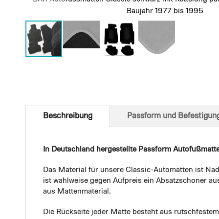
Baujahr 1977 bis 1995
Skip
to
the
beginning
of
Beschreibung
Passform und Befestigun
the
images
gallery
In Deutschland hergestellte Passform Autofußmatt
Das Material für unsere Classic-Automatten ist Nad
ist wahlweise gegen Aufpreis ein Absatzschoner aus
aus Mattenmaterial.
Die Rückseite jeder Matte besteht aus rutschfest