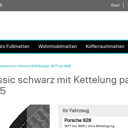
59
Direkt
Start
zum
Inhalt
uto Fußmatten
Wohnmobilmatten
Kofferraummatten
passend für Porsche 928 Baujahr 1977 bis 1995
sic schwarz mit Kettelung p
95
Ihr Fahrzeug
Porsche 928
1977 bis 1995 |
ohne Befestigung