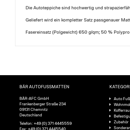
Die Autoteppiche sind hochwertig und strapazierf
Geliefert wird ein kompletter Satz passgenauer Mat
Fasereinsatz (Polgewicht) 650 g/qm; 50 % Polypro
BÄR AUTOFUSSMATTEN
KATEGOR
BÄR-AFC GmbH
Auto Fu
Frankenberger Straße 234
Wohnmob
09131 Chemnitz
Kofferra
Deutschland
Befestig
Zubehör
Telefon: +49 (0) 371 4445559
Sondera
Fax: +49 (0) 371 4445540