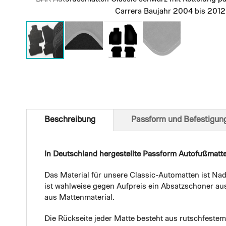
Carrera Baujahr 2004 bis 2012
Skip
to
the
beginning
of
Beschreibung
Passform und Befestigun
the
images
gallery
In Deutschland hergestellte Passform Autofußmatt
Das Material für unsere Classic-Automatten ist Nad
ist wahlweise gegen Aufpreis ein Absatzschoner aus
aus Mattenmaterial.
Die Rückseite jeder Matte besteht aus rutschfest