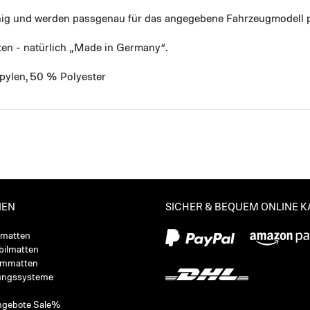
ähig und werden passgenau für das angegebene Fahrzeugmodell p
ten - natürlich „Made in Germany“.
pylen, 50 % Polyester
IEN
SICHER & BEQUEM ONLINE 
ßmatten
ilmatten
ummatten
ungssysteme
ngebote Sale%