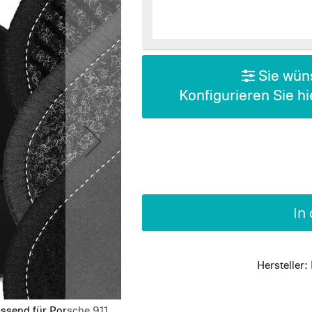
Sie wüns
Konfigurieren Sie h
In
Hersteller:
ssend für Porsche 911