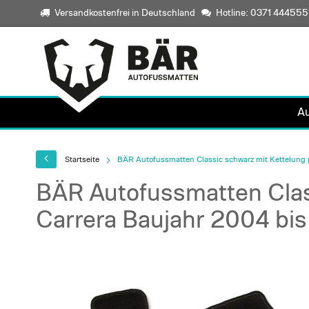
Versandkostenfrei in Deutschland
Hotline: 0371 44455
A
Startseite
BÄR Autofussmatten Classic schwarz mit Kettelung p
BÄR Autofussmatten Clas
Carrera Baujahr 2004 bis
Skip
to
the
end