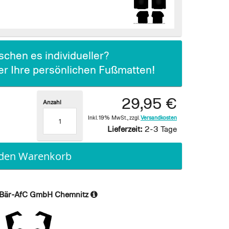
chen es individueller?
ier Ihre persönlichen Fußmatten!
29,95 €
Anzahl
Inkl. 19% MwSt.
,
zzgl.
Versandkosten
Lieferzeit:
2-3 Tage
 den Warenkorb
Bär-AfC GmbH Chemnitz