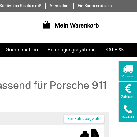
Schön das Sie da sind!
Anmelden
Ein Konto erstellen
Mein Warenkorb
Gummimatten
Befestigungssysteme
SALE %
Versand
assend für Porsche 911
Zahlung
Kontakt
zur Fahrzeugwahl