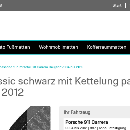
59
Direkt
Start
zum
Inhalt
uto Fußmatten
Wohnmobilmatten
Kofferraummatten
assend für Porsche 911 Carrera Baujahr 2004 bis 2012
sic schwarz mit Kettelung p
 2012
Ihr Fahrzeug
Porsche 911 Carrera
2004 bis 2012 | 997 |
ohne Befestigung