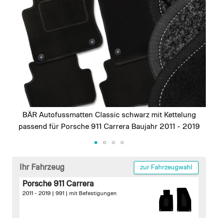
images
gallery
BÄR Autofussmatten Classic schwarz mit Kettelung
passend für Porsche 911 Carrera Baujahr 2011 - 2019
Skip
to
Ihr Fahrzeug
zur Fahrzeugwahl
the
Porsche 911 Carrera
beginning
2011 - 2019 | 991 |
mit Befestigungen
of
the