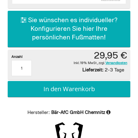
images
gallery
Sie wünschen es individueller?
Konfigurieren Sie hier Ihre
persönlichen Fußmatten!
29,95 €
Anzahl
Inkl. 19% MwSt.
,
zzgl.
Versandkosten
Lieferzeit:
2-3 Tage
In den Warenkorb
Hersteller:
Bär-AfC GmbH Chemnitz