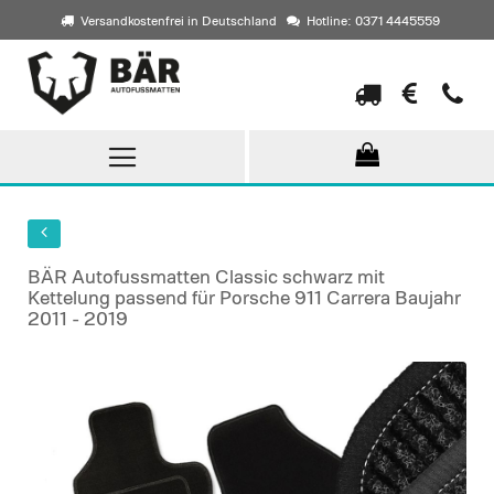
Versandkostenfrei in Deutschland
Hotline: 0371 4445559
Direkt
zum
Inhalt
BÄR Autofussmatten Classic schwarz mit
Kettelung passend für Porsche 911 Carrera Baujahr
2011 - 2019
Skip
to
the
end
of
the